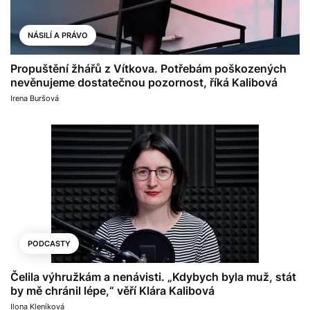
NÁSILÍ A PRÁVO
Propuštění žhářů z Vítkova. Potřebám poškozených
nevěnujeme dostatečnou pozornost, říká Kalibová
Irena Buršová
PODCASTY
Čelila výhružkám a nenávisti. „Kdybych byla muž, stát
by mě chránil lépe,“ věří Klára Kalibová
Ilona Kleníková