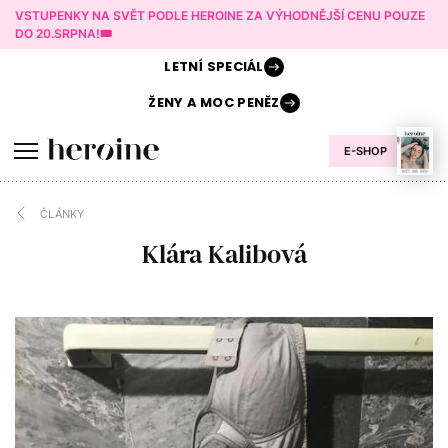
VSTUPENKY NA SVĚT PODLE HEROINE ZA VÝHODNĚJŠÍ CENU POUZE
DO 20.SRPNA!🎟️
LETNÍ
SPECIÁL
ŽENY A
MOC PENĚZ
E-SHOP
ČLÁNKY
Klára Kalibová