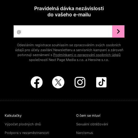
Pravidelná dávka nezávislosti
do vašeho e‑mailu
Odesláním registrace souhlasím se zpracováním svých osobních
údajů pro účely zasílání Newsletteru a servisních kampaní a zároveň
potvrzuji seznámení s
Podmínkami o zpracování osobních údajů
společností Next Page Media s.r.o. a Heroine s.r.o.
Kalkulačky
O čem se mluví
Výpočet plodných dnů
Sexuální obtěžování
Podpora v nezaměstnanosti
Narcismus