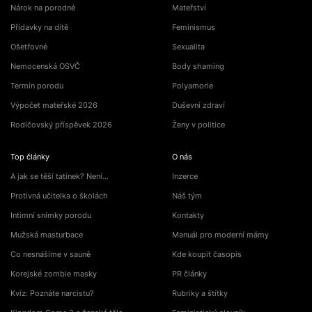
Nárok na porodné
Mateřství
Přídavky na dítě
Feminismus
Ošetřovné
Sexualita
Nemocenská OSVČ
Body shaming
Termín porodu
Polyamorie
Výpočet mateřské 2026
Duševní zdraví
Rodičovský příspěvek 2026
Ženy v politice
Top články
O nás
A jak se těší tatínek? Není…
Inzerce
Protivná učitelka o školách
Náš tým
Intimní snímky porodu
Kontakty
Mužská masturbace
Manuál pro moderní mámy
Co nesnášíme v sauně
Kde koupit časopis
Korejské zombie masky
PR články
Kvíz: Poznáte narcistu?
Rubriky a štítky