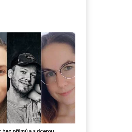
 bez příjmů a s dcerou.