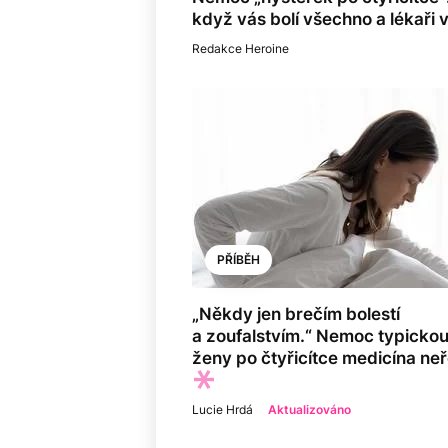
když vás bolí všechno a lékaři 
Redakce Heroine
PŘÍBĚH
„Někdy jen brečím bolestí
a zoufalstvím.“ Nemoc typickou
ženy po čtyřicítce medicína neř
Lucie Hrdá
Aktualizováno