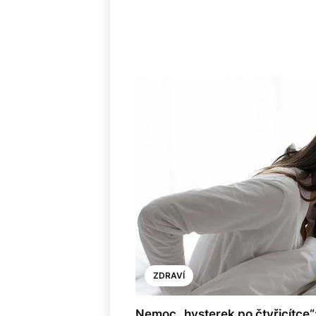
ZDRAVÍ
Nemoc „hysterek po čtyřicítce“: