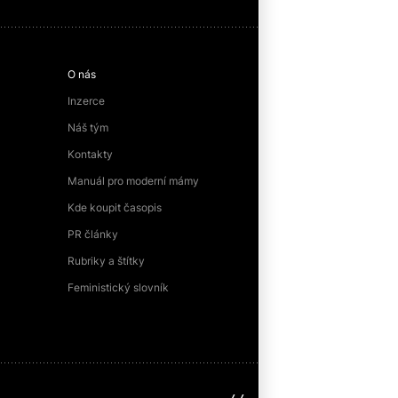
O nás
Inzerce
Náš tým
Kontakty
Manuál pro moderní mámy
Kde koupit časopis
PR články
Rubriky a štítky
Feministický slovník