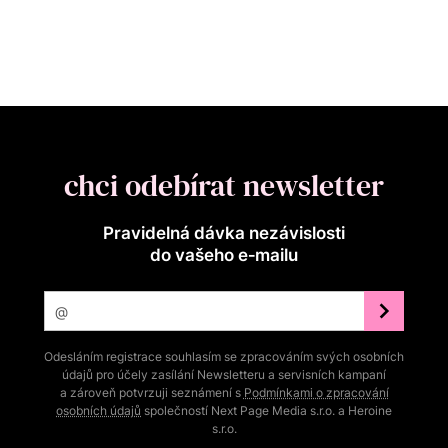
chci odebírat newsletter
Pravidelná dávka nezávislosti
do vašeho e‑mailu
Odesláním registrace souhlasím se zpracováním svých osobních
údajů pro účely zasílání Newsletteru a servisních kampaní
a zároveň potvrzuji seznámení s
Podmínkami o zpracování
osobních údajů
společností Next Page Media s.r.o. a Heroine
s.r.o.