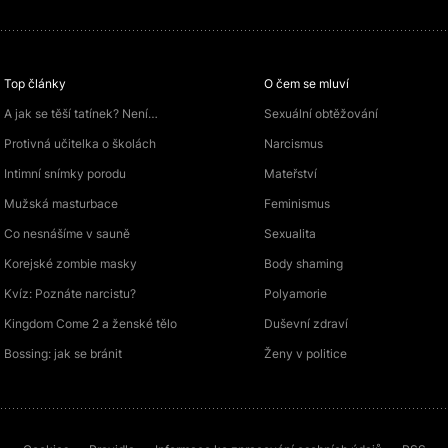
Top články
O čem se mluví
A jak se těší tatínek? Není…
Sexuální obtěžování
Protivná učitelka o školách
Narcismus
Intimní snímky porodu
Mateřství
Mužská masturbace
Feminismus
Co nesnášíme v sauně
Sexualita
Korejské zombie masky
Body shaming
Kvíz: Poznáte narcistu?
Polyamorie
Kingdom Come 2 a ženské tělo
Duševní zdraví
Bossing: jak se bránit
Ženy v politice