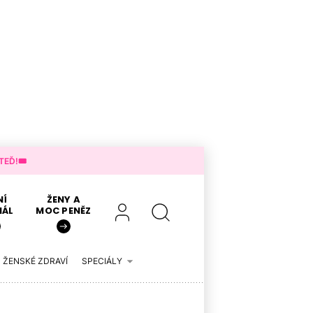
EĎ!🎟️
NÍ
ŽENY A
IÁL
MOC PENĚZ
ŽENSKÉ ZDRAVÍ
SPECIÁLY