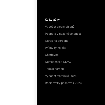
Kalkulačky
Výpočet plodných dnů
Podpora v nezaměstnanosti
Nárok na porodné
Přídavky na dítě
Ošetřovné
Nemocenská OSVČ
Termín porodu
Výpočet mateřské 2026
Rodičovský příspěvek 2026