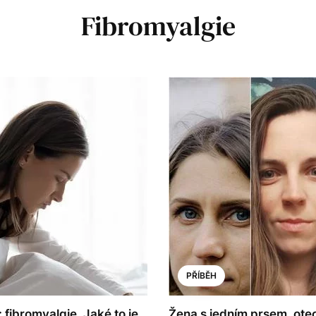
Fibromyalgie
PŘÍBĚH
 fibromyalgie. Jaké to je,
Žena s jedním prsem, otec