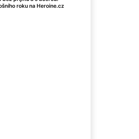
ošního roku na Heroine.cz
8