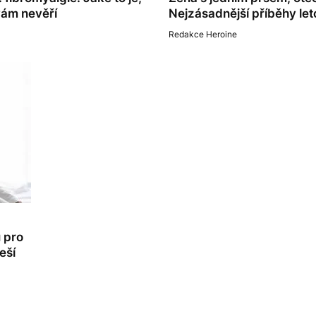
vám nevěří
Nejzásadnější příběhy let
Redakce Heroine
 pro
eší