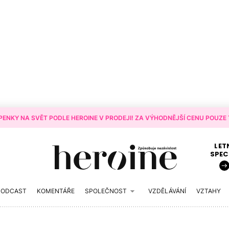
ENKY NA SVĚT PODLE HEROINE V PRODEJI! ZA VÝHODNĚJŠÍ CENU POUZE T
LET
SPEC
PODCAST
KOMENTÁŘE
SPOLEČNOST
VZDĚLÁVÁNÍ
VZTAHY