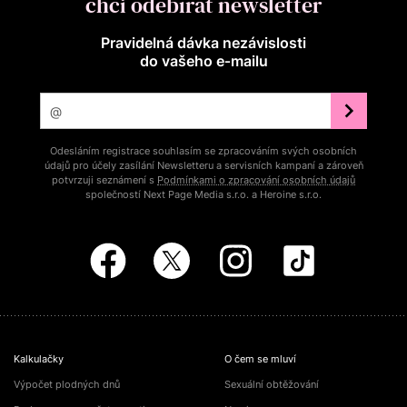
chci odebírat newsletter
Pravidelná dávka nezávislosti
do vašeho e‑mailu
Odesláním registrace souhlasím se zpracováním svých osobních
údajů pro účely zasílání Newsletteru a servisních kampaní a zároveň
potvrzuji seznámení s
Podmínkami o zpracování osobních údajů
společností Next Page Media s.r.o. a Heroine s.r.o.
Kalkulačky
O čem se mluví
Výpočet plodných dnů
Sexuální obtěžování