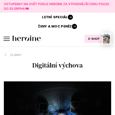
VSTUPENKY NA SVĚT PODLE HEROINE ZA VÝHODNĚJŠÍ CENU POUZE
DO 20.SRPNA!🎟️
LETNÍ
SPECIÁL
ŽENY A
MOC PENĚZ
E-SHOP
ČLÁNKY
Digitální výchova