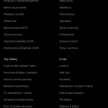
Podpora v nezaměstnanosti
Narcismus
Nárok na porodné
Mateřství
Přídavky na dítě
Feminismus
Ošetřovné
Sexualita
Nemocenská OSVČ
Body shaming
Termín porodu
Polyamorie
Výpočet mateřské 2026
Duševní zdraví
Rodičovský příspěvek 2026
Ženy v politice
Top články
O nás
A jak se těší tatínek? Není…
Inzerce
Protivná učitelka o školách
Náš tým
Intimní snímky porodu
Kontakty
Mužská masturbace
Manuál pro moderní mámy
Co nesnášíme v sauně
Kde koupit časopis
Korejské zombie masky
PR články
Kvíz: Poznáte narcistu?
Rubriky a štítky