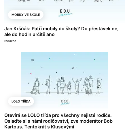
MOBILY VE ŠKOLE
Jan Kršňák: Patří mobily do školy? Do přestávek ne,
ale do hodin určitě ano
redakce
LOLO TŘÍDA
Otevírá se LOLO třída pro všechny nejisté rodiče.
Oslaďte si s námi rodičovství, zve moderátor Bob
Kartous. Tentokrát s Klusovými