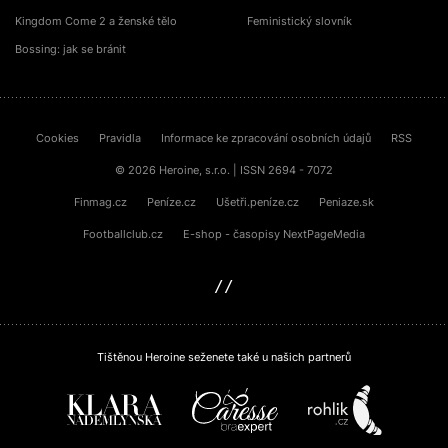
Kingdom Come 2 a ženské tělo
Feministický slovník
Bossing: jak se bránit
Cookies
Pravidla
Informace ke zpracování osobních údajů
RSS
© 2026 Heroine, s.r.o. | ISSN 2694 - 7072
Finmag.cz
Peníze.cz
Ušetři.peníze.cz
Peniaze.sk
Footballclub.cz
E-shop - časopisy NextPageMedia
sinfin.digital
Tištěnou Heroine seženete také u našich partnerů