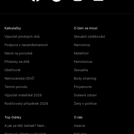
Kalkulačky
O čem se mluví
Výpočet plodných dnů
Sexuální obtěžování
Podpora v nezaměstnanosti
Narcismus
Nárok na porodné
Mateřství
Přídavky na dítě
Feminismus
Ošetřovné
Sexualita
Nemocenská OSVČ
Body shaming
Termín porodu
Polyamorie
Výpočet mateřské 2026
Duševní zdraví
Rodičovský příspěvek 2026
Ženy v politice
Top články
O nás
A jak se těší tatínek? Není…
Inzerce