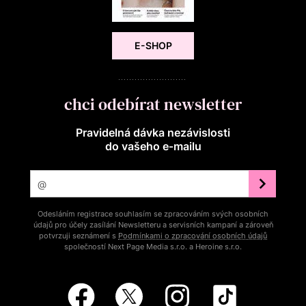
E-SHOP
chci odebírat newsletter
Pravidelná dávka nezávislosti
do vašeho e‑mailu
Odesláním registrace souhlasím se zpracováním svých osobních
údajů pro účely zasílání Newsletteru a servisních kampaní a zároveň
potvrzuji seznámení s
Podmínkami o zpracování osobních údajů
společností Next Page Media s.r.o. a Heroine s.r.o.