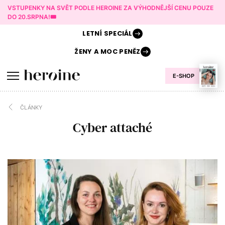
VSTUPENKY NA SVĚT PODLE HEROINE ZA VÝHODNĚJŠÍ CENU POUZE
DO 20.SRPNA!🎟️
LETNÍ
SPECIÁL
ŽENY A
MOC PENĚZ
E-SHOP
ČLÁNKY
Cyber attaché