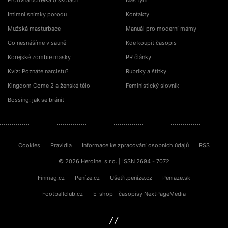
Protivná učitelka o školách
Náš tým
Intimní snímky porodu
Kontakty
Mužská masturbace
Manuál pro moderní mámy
Co nesnášíme v sauně
Kde koupit časopis
Korejské zombie masky
PR články
Kvíz: Poznáte narcistu?
Rubriky a štítky
Kingdom Come 2 a ženské tělo
Feministický slovník
Bossing: jak se bránit
Cookies
Pravidla
Informace ke zpracování osobních údajů
RSS
© 2026 Heroine, s.r.o. | ISSN 2694 - 7072
Finmag.cz
Peníze.cz
Ušetři.peníze.cz
Peniaze.sk
Footballclub.cz
E-shop - časopisy NextPageMedia
sinfin.digital