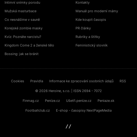
Intimní snímky porodu
Kontakty
Mužská masturbace
Manuál pro moderní mámy
Co nesnášíme v sauně
Kde koupit časopis
Korejské zombie masky
PR články
Kvíz: Poznáte narcistu?
Rubriky a štítky
Kingdom Come 2 a ženské tělo
Feministický slovník
Bossing: jak se bránit
Cookies
Pravidla
Informace ke zpracování osobních údajů
RSS
© 2026 Heroine, s.r.o. | ISSN 2694 - 7072
Finmag.cz
Peníze.cz
Ušetři.peníze.cz
Peniaze.sk
Footballclub.cz
E-shop - časopisy NextPageMedia
sinfin.digital