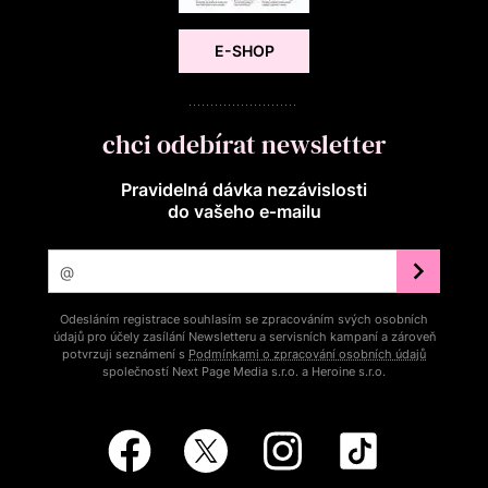
E-SHOP
chci odebírat newsletter
Pravidelná dávka nezávislosti
do vašeho e‑mailu
Odesláním registrace souhlasím se zpracováním svých osobních
údajů pro účely zasílání Newsletteru a servisních kampaní a zároveň
potvrzuji seznámení s
Podmínkami o zpracování osobních údajů
společností Next Page Media s.r.o. a Heroine s.r.o.