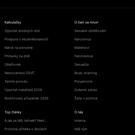
Kalkulačky
O čem se mluví
Výpočet plodných dnů
Sexuální obtěžování
Podpora v nezaměstnanosti
Narcismus
Nárok na porodné
Mateřství
Přídavky na dítě
Feminismus
Ošetřovné
Sexualita
Nemocenská OSVČ
Body shaming
Termín porodu
Polyamorie
Výpočet mateřské 2026
Duševní zdraví
Rodičovský příspěvek 2026
Ženy v politice
Top články
O nás
A jak se těší tatínek? Není…
Inzerce
Protivná učitelka o školách
Náš tým