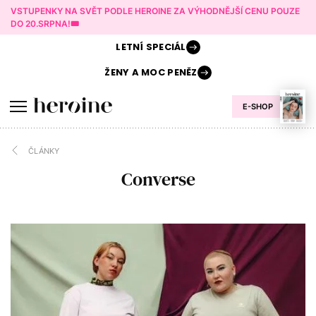
VSTUPENKY NA SVĚT PODLE HEROINE ZA VÝHODNĚJŠÍ CENU POUZE
DO 20.SRPNA!🎟️
LETNÍ
SPECIÁL
ŽENY A
MOC PENĚZ
E-SHOP
ČLÁNKY
Converse