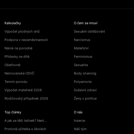
Kalkulačky
O čem se mluví
Výpočet plodných dnů
Sexuální obtěžování
Podpora v nezaměstnanosti
Narcismus
Nárok na porodné
Mateřství
Přídavky na dítě
Feminismus
Ošetřovné
Sexualita
Nemocenská OSVČ
Body shaming
Termín porodu
Polyamorie
Výpočet mateřské 2026
Duševní zdraví
Rodičovský příspěvek 2026
Ženy v politice
Top články
O nás
A jak se těší tatínek? Není…
Inzerce
Protivná učitelka o školách
Náš tým