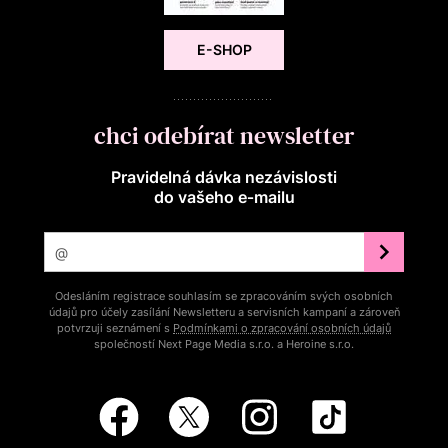
E-SHOP
chci odebírat newsletter
Pravidelná dávka nezávislosti
do vašeho e‑mailu
Odesláním registrace souhlasím se zpracováním svých osobních
údajů pro účely zasílání Newsletteru a servisních kampaní a zároveň
potvrzuji seznámení s
Podmínkami o zpracování osobních údajů
společností Next Page Media s.r.o. a Heroine s.r.o.