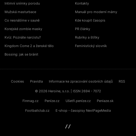
Intimní snímky porodu
Kontakty
Mužská masturbace
Manuál pro moderní mámy
Co nesnášíme v sauně
Kde koupit časopis
Korejské zombie masky
PR články
Kvíz: Poznáte narcistu?
Rubriky a štítky
Kingdom Come 2 a ženské tělo
Feministický slovník
Bossing: jak se bránit
Cookies
Pravidla
Informace ke zpracování osobních údajů
RSS
© 2026 Heroine, s.r.o. | ISSN 2694 - 7072
Finmag.cz
Peníze.cz
Ušetři.peníze.cz
Peniaze.sk
Footballclub.cz
E-shop - časopisy NextPageMedia
sinfin.digital