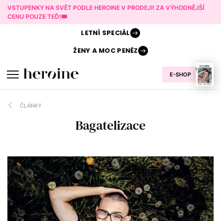
VSTUPENKY NA SVĚT PODLE HEROINE V PRODEJI! ZA VÝHODNĚJŠÍ
CENU POUZE TEĎ!🎟️
LETNÍ
SPECIÁL
ŽENY A
MOC PENĚZ
E-SHOP
ČLÁNKY
Bagatelizace