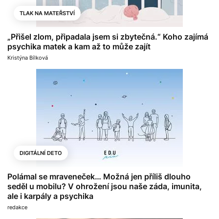
TLAK NA MATEŘSTVÍ
„Přišel zlom, připadala jsem si zbytečná.“ Koho zajímá
psychika matek a kam až to může zajít
Kristýna Bílková
DIGITÁLNÍ DETO
Polámal se mraveneček… Možná jen příliš dlouho
seděl u mobilu? V ohrožení jsou naše záda, imunita,
ale i karpály a psychika
redakce