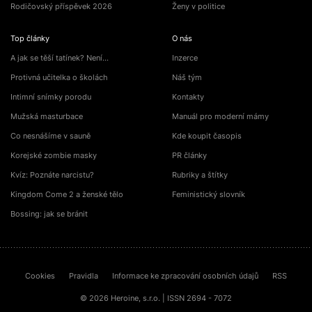
Rodičovský příspěvek 2026
Ženy v politice
Top články
O nás
A jak se těší tatínek? Není…
Inzerce
Protivná učitelka o školách
Náš tým
Intimní snímky porodu
Kontakty
Mužská masturbace
Manuál pro moderní mámy
Co nesnášíme v sauně
Kde koupit časopis
Korejské zombie masky
PR články
Kvíz: Poznáte narcistu?
Rubriky a štítky
Kingdom Come 2 a ženské tělo
Feministický slovník
Bossing: jak se bránit
Cookies
Pravidla
Informace ke zpracování osobních údajů
RSS
© 2026 Heroine, s.r.o. | ISSN 2694 - 7072