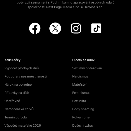
potvrzuji seznámení s
Podmínkami o zpracování osobních údajů
společností Next Page Media s.r.o. a Heroine s.r.o.
Kalkulačky
O čem se mluví
Výpočet plodných dnů
Sexuální obtěžování
Podpora v nezaměstnanosti
Narcismus
Nárok na porodné
Mateřství
Přídavky na dítě
Feminismus
Ošetřovné
Sexualita
Nemocenská OSVČ
Body shaming
Termín porodu
Polyamorie
Výpočet mateřské 2026
Duševní zdraví