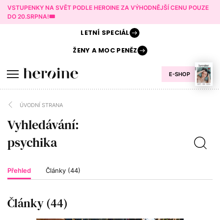
VSTUPENKY NA SVĚT PODLE HEROINE ZA VÝHODNĚJŠÍ CENU POUZE
DO 20.SRPNA!🎟️
LETNÍ
SPECIÁL
ŽENY A
MOC PENĚZ
E-SHOP
ÚVODNÍ STRANA
Vyhledávání:
Přehled
Články (44)
Články (44)