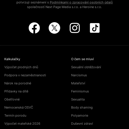
potvrzuji seznámení s
Podmínkami o zpracování osobních údajů
společností Next Page Media s.r.o. a Heroine s.r.o.
Kalkulačky
O čem se mluví
Výpočet plodných dnů
Sexuální obtěžování
Podpora v nezaměstnanosti
Narcismus
Nárok na porodné
Mateřství
Přídavky na dítě
Feminismus
Ošetřovné
Sexualita
Nemocenská OSVČ
Body shaming
Termín porodu
Polyamorie
Výpočet mateřské 2026
Duševní zdraví