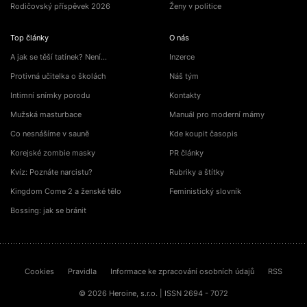
Rodičovský příspěvek 2026
Ženy v politice
Top články
O nás
A jak se těší tatínek? Není…
Inzerce
Protivná učitelka o školách
Náš tým
Intimní snímky porodu
Kontakty
Mužská masturbace
Manuál pro moderní mámy
Co nesnášíme v sauně
Kde koupit časopis
Korejské zombie masky
PR články
Kvíz: Poznáte narcistu?
Rubriky a štítky
Kingdom Come 2 a ženské tělo
Feministický slovník
Bossing: jak se bránit
Cookies
Pravidla
Informace ke zpracování osobních údajů
RSS
© 2026 Heroine, s.r.o. | ISSN 2694 - 7072