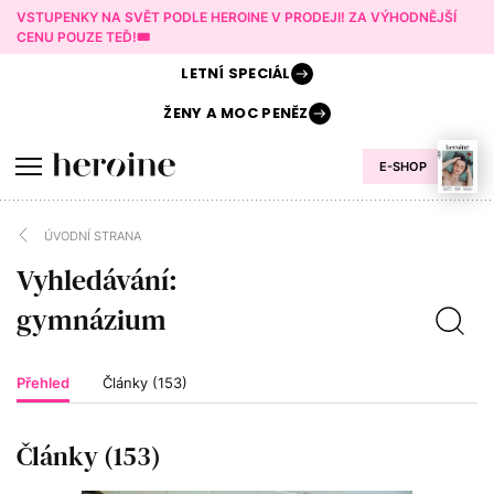
VSTUPENKY NA SVĚT PODLE HEROINE V PRODEJI! ZA VÝHODNĚJŠÍ
CENU POUZE TEĎ!🎟️
LETNÍ
SPECIÁL
ŽENY A
MOC PENĚZ
E-SHOP
ÚVODNÍ STRANA
Vyhledávání:
Přehled
Články (153)
Články (153)