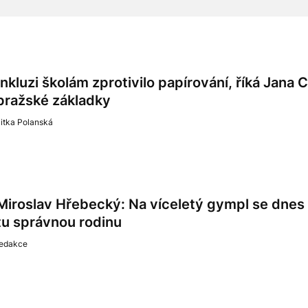
Inkluzi školám zprotivilo papírování, říká Jana 
pražské základky
itka Polanská
Miroslav Hřebecký: Na víceletý gympl se dne
tu správnou rodinu
redakce