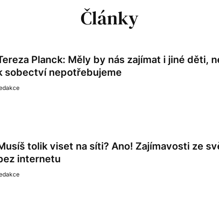
Články
Tereza Planck: Měly by nás zajímat i jiné děti,
k sobectví nepotřebujeme
redakce
Musíš tolik viset na síti? Ano! Zajímavosti ze svět
bez internetu
redakce