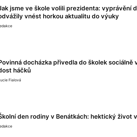
Jak jsme ve škole volili prezidenta: vyprávění d
odvážily vnést horkou aktualitu do výuky
redakce
Povinná docházka přivedla do školek sociálně v
dost háčků
ucie Fialová
Školní den rodiny v Benátkách: hektický život
redakce