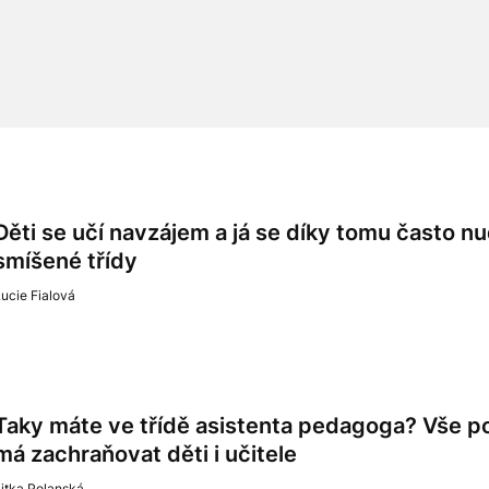
Děti se učí navzájem a já se díky tomu často nu
smíšené třídy
ucie Fialová
Taky máte ve třídě asistenta pedagoga? Vše po
má zachraňovat děti i učitele
itka Polanská