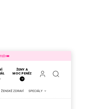
EĎ!🎟️
NÍ
ŽENY A
IÁL
MOC PENĚZ
ŽENSKÉ ZDRAVÍ
SPECIÁLY