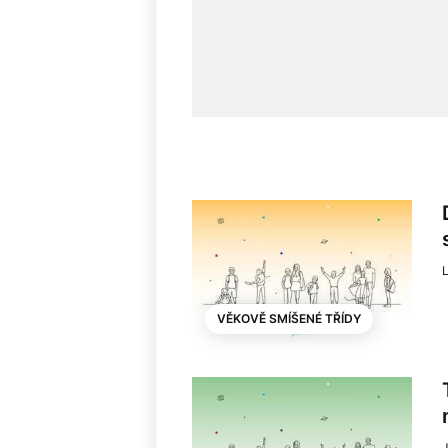
L
VĚKOVĚ SMÍŠENÉ TŘÍDY
J