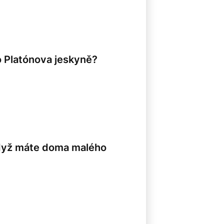
o Platónova jeskyně?
když máte doma malého