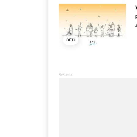
J
DĚTI