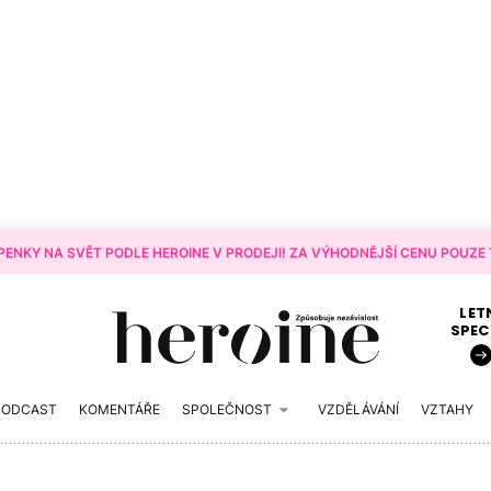
ENKY NA SVĚT PODLE HEROINE V PRODEJI! ZA VÝHODNĚJŠÍ CENU POUZE T
LET
SPEC
PODCAST
KOMENTÁŘE
SPOLEČNOST
VZDĚLÁVÁNÍ
VZTAHY