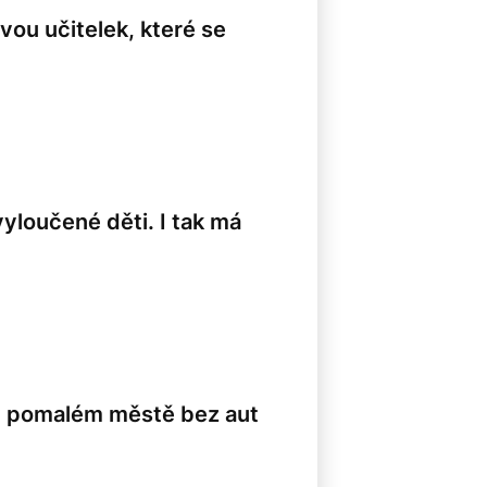
vou učitelek, které se
yloučené děti. I tak má
 v pomalém městě bez aut