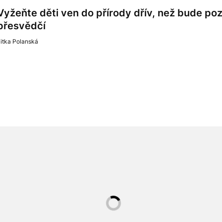
Vyžeňte děti ven do přírody dřív, než bude poz
přesvědčí
itka Polanská