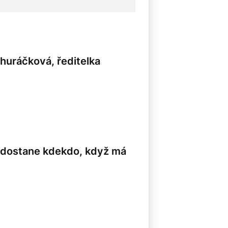
Churáčková, ředitelka
8
s dostane kdekdo, když má