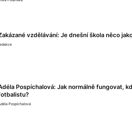
Zakázané vzdělávání: Je dnešní škola něco jak
redakce
Adéla Pospíchalová: Jak normálně fungovat, 
fotbalistu?
Adéla Pospíchalová