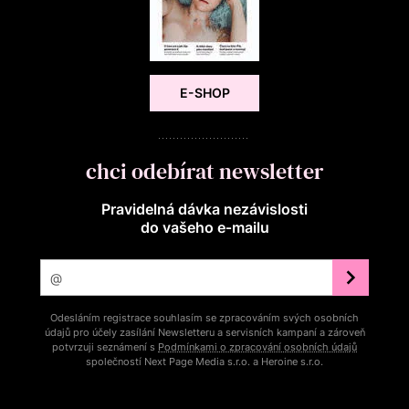
E-SHOP
chci odebírat newsletter
Pravidelná dávka nezávislosti
do vašeho e‑mailu
Odesláním registrace souhlasím se zpracováním svých osobních
údajů pro účely zasílání Newsletteru a servisních kampaní a zároveň
potvrzuji seznámení s
Podmínkami o zpracování osobních údajů
společností Next Page Media s.r.o. a Heroine s.r.o.