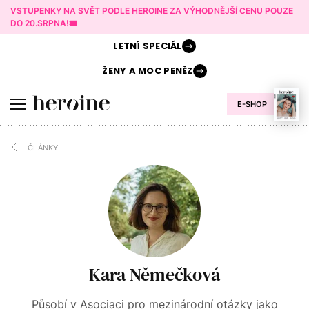
VSTUPENKY NA SVĚT PODLE HEROINE ZA VÝHODNĚJŠÍ CENU POUZE
DO 20.SRPNA!🎟️
LETNÍ
SPECIÁL
ŽENY A
MOC PENĚZ
E-SHOP
ČLÁNKY
Kara Němečková
Působí v Asociaci pro mezinárodní otázky jako