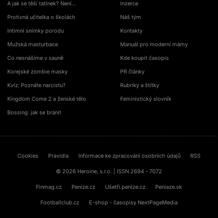
A jak se těší tatínek? Není…
Inzerce
Protivná učitelka o školách
Náš tým
Intimní snímky porodu
Kontakty
Mužská masturbace
Manuál pro moderní mámy
Co nesnášíme v sauně
Kde koupit časopis
Korejské zombie masky
PR články
Kvíz: Poznáte narcistu?
Rubriky a štítky
Kingdom Come 2 a ženské tělo
Feministický slovník
Bossing: jak se bránit
Cookies
Pravidla
Informace ke zpracování osobních údajů
RSS
© 2026 Heroine, s.r.o. | ISSN 2694 - 7072
Finmag.cz
Peníze.cz
Ušetři.peníze.cz
Peniaze.sk
Footballclub.cz
E-shop - časopisy NextPageMedia