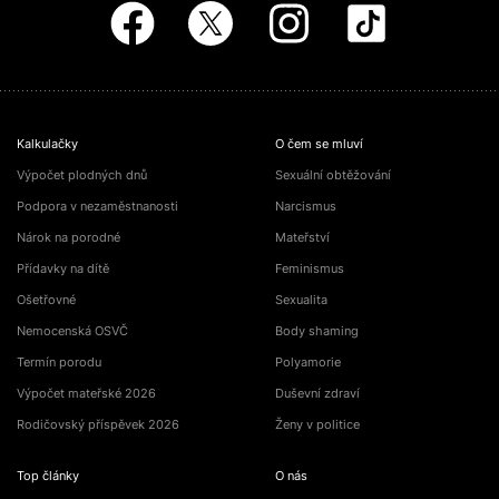
Kalkulačky
O čem se mluví
Výpočet plodných dnů
Sexuální obtěžování
Podpora v nezaměstnanosti
Narcismus
Nárok na porodné
Mateřství
Přídavky na dítě
Feminismus
Ošetřovné
Sexualita
Nemocenská OSVČ
Body shaming
Termín porodu
Polyamorie
Výpočet mateřské 2026
Duševní zdraví
Rodičovský příspěvek 2026
Ženy v politice
Top články
O nás