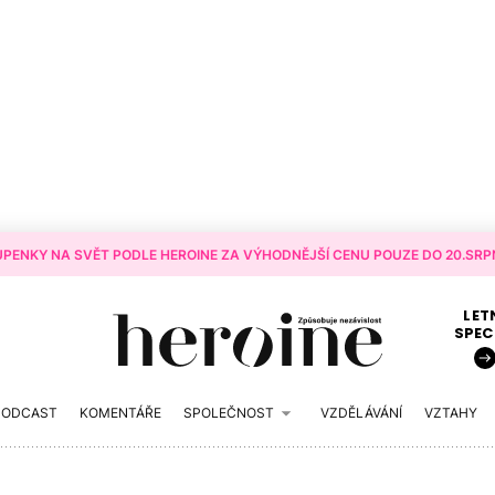
PENKY NA SVĚT PODLE HEROINE ZA VÝHODNĚJŠÍ CENU POUZE DO 20.SRPN
LET
SPEC
PODCAST
KOMENTÁŘE
SPOLEČNOST
VZDĚLÁVÁNÍ
VZTAHY