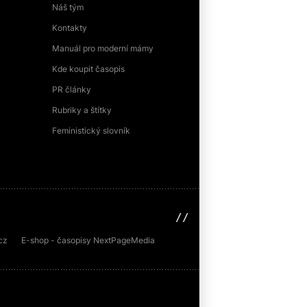
Náš tým
Kontakty
Manuál pro moderní mámy
Kde koupit časopis
PR články
Rubriky a štítky
Feministický slovník
sinfin.digital
cz
E-shop - časopisy NextPageMedia