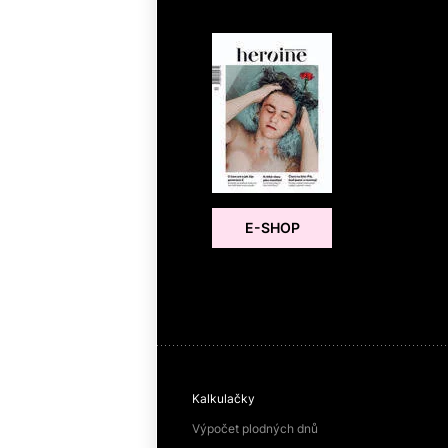
E-SHOP
Kalkulačky
Výpočet plodných dnů