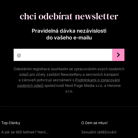
chci odebírat newsletter
Pravidelná dávka nezávislosti
do vašeho e‑mailu
Odesláním registrace souhlasím se zpracováním svých osobních
údajů pro účely zasílání Newsletteru a servisních kampaní
a zároveň potvrzuji seznámení s
Podmínkami o zpracování
osobních údajů
společností Next Page Media s.r.o. a Heroine
s.r.o.
Top články
O čem se mluví
A jak se těší tatínek? Není…
Sexuální obtěžování