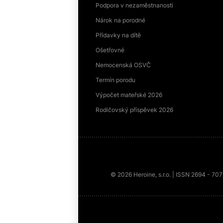
Podpora v nezaměstnanosti
Nárok na porodné
Přídavky na dítě
Ošetřovné
Nemocenská OSVČ
Termín porodu
Výpočet mateřské 2026
Rodičovský příspěvek 2026
© 2026 Heroine, s.r.o. | ISSN 2694 - 70