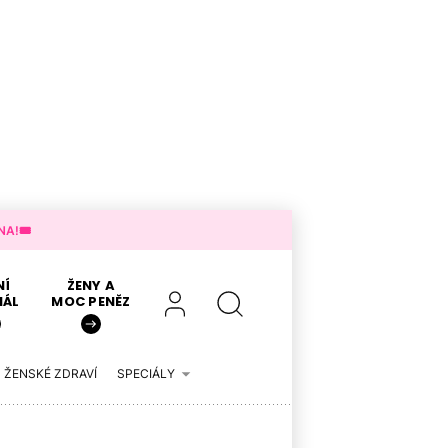
A!🎟️
NÍ
ŽENY A
IÁL
MOC PENĚZ
ŽENSKÉ ZDRAVÍ
SPECIÁLY