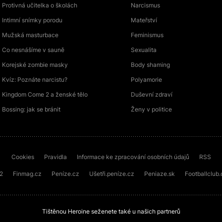
Protivná učitelka o školách
Narcismus
Intimní snímky porodu
Mateřství
Mužská masturbace
Feminismus
Co nesnášíme v sauně
Sexualita
Korejské zombie masky
Body shaming
Kvíz: Poznáte narcistu?
Polyamorie
Kingdom Come 2 a ženské tělo
Duševní zdraví
Bossing: jak se bránit
Ženy v politice
Cookies
Pravidla
Informace ke zpracování osobních údajů
RSS
72
Finmag.cz
Peníze.cz
Ušetři.peníze.cz
Peniaze.sk
Footballclub.
Tištěnou Heroine seženete také u našich partnerů