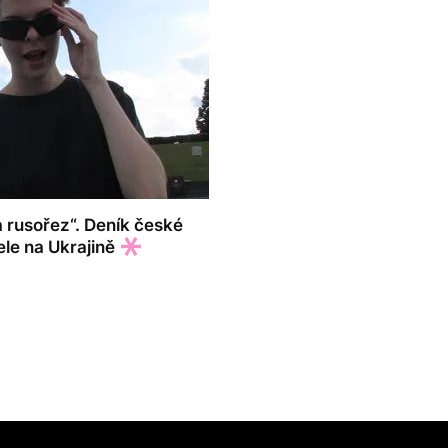
a rusořez“. Deník české
ele na Ukrajině