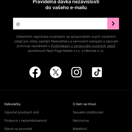
Pravidelná dávka nezávislosti
do vašeho e‑mailu
Odesláním registrace souhlasím se zpracováním svých osobních
údajů pro účely zasílání Newsletteru a servisních kampaní a zároveň
potvrzuji seznámení s
Podmínkami o zpracování osobních údajů
společností Next Page Media s.r.o. a Heroine s.r.o.
Kalkulačky
O čem se mluví
Výpočet plodných dnů
Sexuální obtěžování
Podpora v nezaměstnanosti
Narcismus
Nárok na porodné
Mateřství