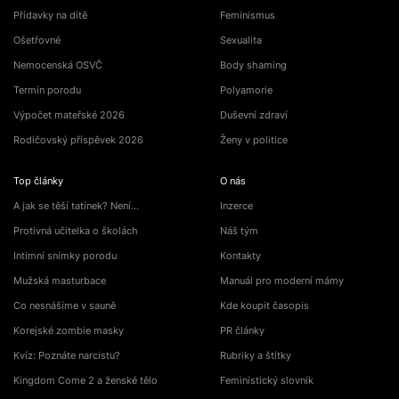
Přídavky na dítě
Feminismus
Ošetřovné
Sexualita
Nemocenská OSVČ
Body shaming
Termín porodu
Polyamorie
Výpočet mateřské 2026
Duševní zdraví
Rodičovský příspěvek 2026
Ženy v politice
Top články
O nás
A jak se těší tatínek? Není…
Inzerce
Protivná učitelka o školách
Náš tým
Intimní snímky porodu
Kontakty
Mužská masturbace
Manuál pro moderní mámy
Co nesnášíme v sauně
Kde koupit časopis
Korejské zombie masky
PR články
Kvíz: Poznáte narcistu?
Rubriky a štítky
Kingdom Come 2 a ženské tělo
Feministický slovník