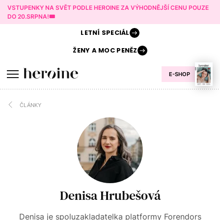
VSTUPENKY NA SVĚT PODLE HEROINE ZA VÝHODNĚJŠÍ CENU POUZE
DO 20.SRPNA!🎟️
LETNÍ
SPECIÁL
ŽENY A
MOC PENĚZ
E-SHOP
ČLÁNKY
Denisa Hrubešová
Denisa je spoluzakladatelka platformy Forendors