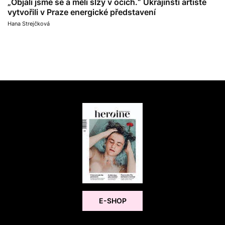
„Objali jsme se a měli slzy v očích.“ Ukrajinští artisté
vytvořili v Praze energické představení
Hana Strejčková
E-SHOP