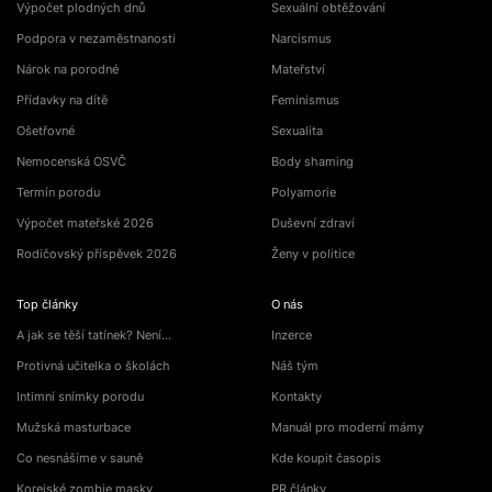
Výpočet plodných dnů
Sexuální obtěžování
Podpora v nezaměstnanosti
Narcismus
Nárok na porodné
Mateřství
Přídavky na dítě
Feminismus
Ošetřovné
Sexualita
Nemocenská OSVČ
Body shaming
Termín porodu
Polyamorie
Výpočet mateřské 2026
Duševní zdraví
Rodičovský příspěvek 2026
Ženy v politice
Top články
O nás
A jak se těší tatínek? Není…
Inzerce
Protivná učitelka o školách
Náš tým
Intimní snímky porodu
Kontakty
Mužská masturbace
Manuál pro moderní mámy
Co nesnášíme v sauně
Kde koupit časopis
Korejské zombie masky
PR články