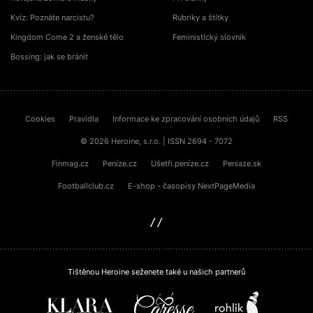
Kvíz: Poznáte narcistu?
Rubriky a štítky
Kingdom Come 2 a ženské tělo
Feministický slovník
Bossing: jak se bránit
Cookies
Pravidla
Informace ke zpracování osobních údajů
RSS
© 2026 Heroine, s.r.o. | ISSN 2694 - 7072
Finmag.cz
Peníze.cz
Ušetři.peníze.cz
Peniaze.sk
Footballclub.cz
E-shop - časopisy NextPageMedia
sinfin.digital
Tištěnou Heroine seženete také u našich partnerů