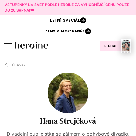
VSTUPENKY NA SVĚT PODLE HEROINE ZA VÝHODNĚJŠÍ CENU POUZE
DO 20.SRPNA!🎟️
LETNÍ
SPECIÁL
ŽENY A
MOC PENĚZ
E-SHOP
ČLÁNKY
Hana Strejčková
Divadelní publicistka se zájmem o pohybové divadlo,