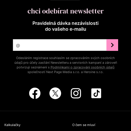
chci odebírat newsletter
Pravidelná dávka nezávislosti
do vašeho e‑mailu
Odesláním registrace souhlasím se zpracováním svých osobních
údajů pro účely zasílání Newsletteru a servisních kampaní a zároveň
potvrzuji seznámení s
Podmínkami o zpracování osobních údajů
společností Next Page Media s.r.o. a Heroine s.r.o.
Kalkulačky
O čem se mluví