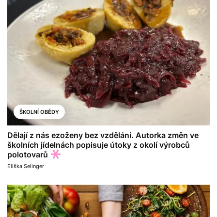
ŠKOLNÍ OBĚDY
Dělají z nás ezoženy bez vzdělání. Autorka změn ve
školních jídelnách popisuje útoky z okolí výrobců
polotovarů
Eliška Selinger