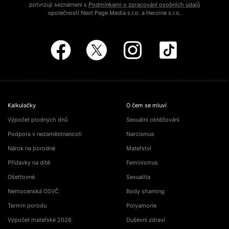
potvrzuji seznámení s
Podmínkami o zpracování osobních údajů
společností Next Page Media s.r.o. a Heroine s.r.o.
Kalkulačky
O čem se mluví
Výpočet plodných dnů
Sexuální obtěžování
Podpora v nezaměstnanosti
Narcismus
Nárok na porodné
Mateřství
Přídavky na dítě
Feminismus
Ošetřovné
Sexualita
Nemocenská OSVČ
Body shaming
Termín porodu
Polyamorie
Výpočet mateřské 2026
Duševní zdraví