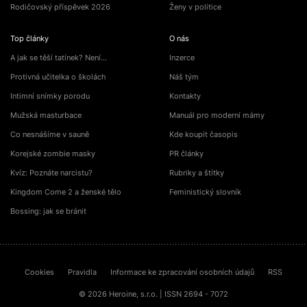
Rodičovský příspěvek 2026
Ženy v politice
Top články
O nás
A jak se těší tatínek? Není…
Inzerce
Protivná učitelka o školách
Náš tým
Intimní snímky porodu
Kontakty
Mužská masturbace
Manuál pro moderní mámy
Co nesnášíme v sauně
Kde koupit časopis
Korejské zombie masky
PR články
Kvíz: Poznáte narcistu?
Rubriky a štítky
Kingdom Come 2 a ženské tělo
Feministický slovník
Bossing: jak se bránit
Cookies
Pravidla
Informace ke zpracování osobních údajů
RSS
© 2026 Heroine, s.r.o. | ISSN 2694 - 7072