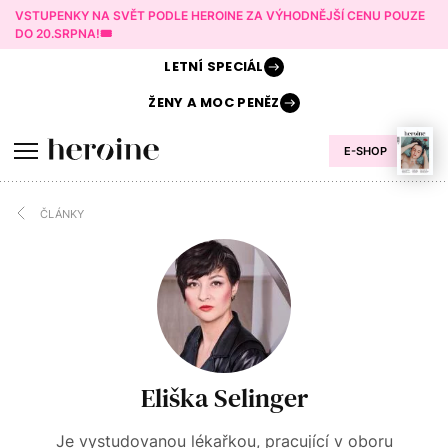
VSTUPENKY NA SVĚT PODLE HEROINE ZA VÝHODNĚJŠÍ CENU POUZE
DO 20.SRPNA!🎟️
LETNÍ
SPECIÁL
ŽENY A
MOC PENĚZ
E-SHOP
ČLÁNKY
Eliška Selinger
Je vystudovanou lékařkou, pracující v oboru