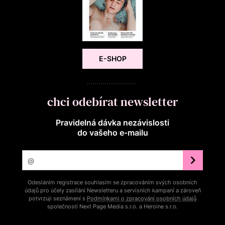
E-SHOP
chci odebírat newsletter
Pravidelná dávka nezávislosti
do vašeho e‑mailu
Odesláním registrace souhlasím se zpracováním svých osobních
údajů pro účely zasílání Newsletteru a servisních kampaní a zároveň
potvrzuji seznámení s
Podmínkami o zpracování osobních údajů
společností Next Page Media s.r.o. a Heroine s.r.o.