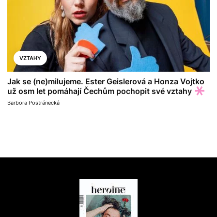
VZTAHY
Jak se (ne)milujeme. Ester Geislerová a Honza Vojtko
už osm let pomáhají Čechům pochopit své vztahy
Barbora Postránecká