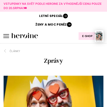
VSTUPENKY NA SVĚT PODLE HEROINE ZA VÝHODNĚJŠÍ CENU POUZE
DO 20.SRPNA!🎟️
LETNÍ
SPECIÁL
ŽENY A
MOC PENĚZ
E-SHOP
ČLÁNKY
Zprávy