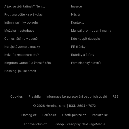
A jak se těší tatínek? Není…
Inzerce
Protivná učitelka o školách
Náš tým
Intimní snímky porodu
Kontakty
Mužská masturbace
Manuál pro moderní mámy
Co nesnášíme v sauně
Kde koupit časopis
Korejské zombie masky
PR články
Kvíz: Poznáte narcistu?
Rubriky a štítky
Kingdom Come 2 a ženské tělo
Feministický slovník
Bossing: jak se bránit
Cookies
Pravidla
Informace ke zpracování osobních údajů
RSS
© 2026 Heroine, s.r.o. | ISSN 2694 - 7072
Finmag.cz
Peníze.cz
Ušetři.peníze.cz
Peniaze.sk
Footballclub.cz
E-shop - časopisy NextPageMedia