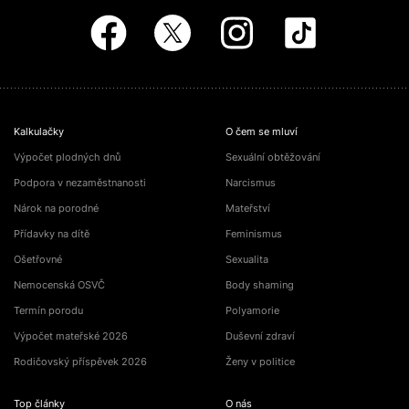
Kalkulačky
O čem se mluví
Výpočet plodných dnů
Sexuální obtěžování
Podpora v nezaměstnanosti
Narcismus
Nárok na porodné
Mateřství
Přídavky na dítě
Feminismus
Ošetřovné
Sexualita
Nemocenská OSVČ
Body shaming
Termín porodu
Polyamorie
Výpočet mateřské 2026
Duševní zdraví
Rodičovský příspěvek 2026
Ženy v politice
Top články
O nás