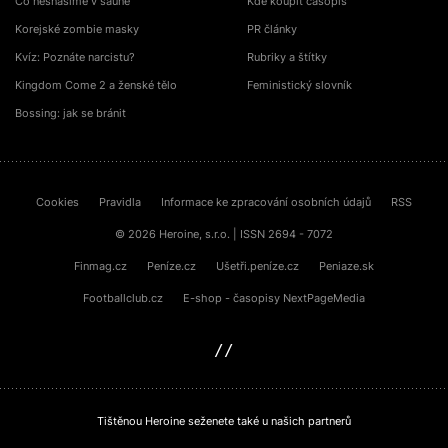
Co nesnášíme v sauně
Kde koupit časopis
Korejské zombie masky
PR články
Kvíz: Poznáte narcistu?
Rubriky a štítky
Kingdom Come 2 a ženské tělo
Feministický slovník
Bossing: jak se bránit
Cookies
Pravidla
Informace ke zpracování osobních údajů
RSS
© 2026 Heroine, s.r.o. | ISSN 2694 - 7072
Finmag.cz
Peníze.cz
Ušetři.peníze.cz
Peniaze.sk
Footballclub.cz
E-shop - časopisy NextPageMedia
sinfin.digital
Tištěnou Heroine seženete také u našich partnerů