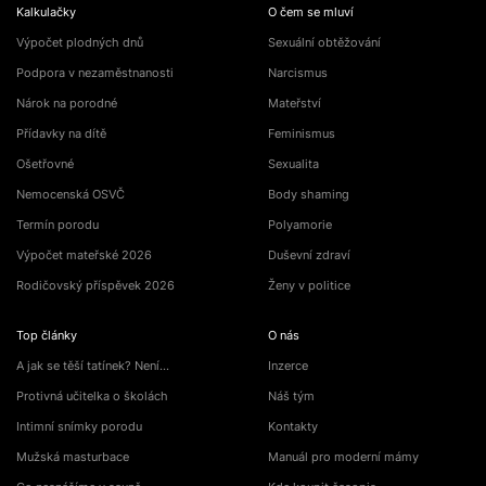
Kalkulačky
O čem se mluví
Výpočet plodných dnů
Sexuální obtěžování
Podpora v nezaměstnanosti
Narcismus
Nárok na porodné
Mateřství
Přídavky na dítě
Feminismus
Ošetřovné
Sexualita
Nemocenská OSVČ
Body shaming
Termín porodu
Polyamorie
Výpočet mateřské 2026
Duševní zdraví
Rodičovský příspěvek 2026
Ženy v politice
Top články
O nás
A jak se těší tatínek? Není…
Inzerce
Protivná učitelka o školách
Náš tým
Intimní snímky porodu
Kontakty
Mužská masturbace
Manuál pro moderní mámy