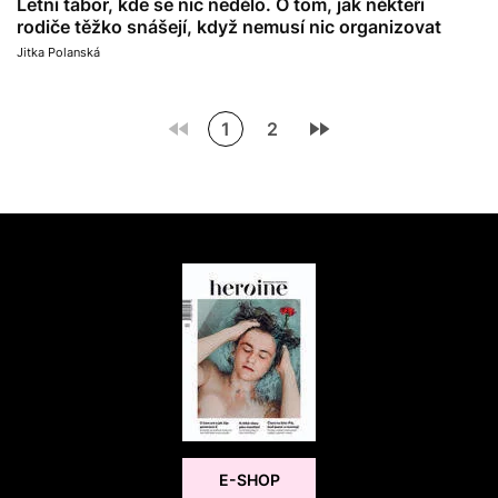
Letní tábor, kde se nic nedělo. O tom, jak někteří
rodiče těžko snášejí, když nemusí nic organizovat
Jitka Polanská
1
2
E-SHOP