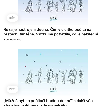
DĚTI
Ruka je nástrojem ducha: Čím víc dítko počítá na
prstech, tím lépe. Výzkumy potvrdily, co je nabíledni
Jitka Polanská
DĚTI
„Můžeš být na počítači hodinu denně" a další věci,
které byste dětem nikdy neměli říkat