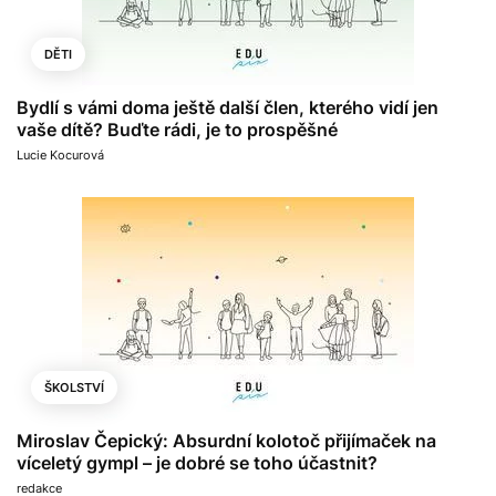
DĚTI
Bydlí s vámi doma ještě další člen, kterého vidí jen
vaše dítě? Buďte rádi, je to prospěšné
Lucie Kocurová
ŠKOLSTVÍ
Miroslav Čepický: Absurdní kolotoč přijímaček na
víceletý gympl – je dobré se toho účastnit?
redakce