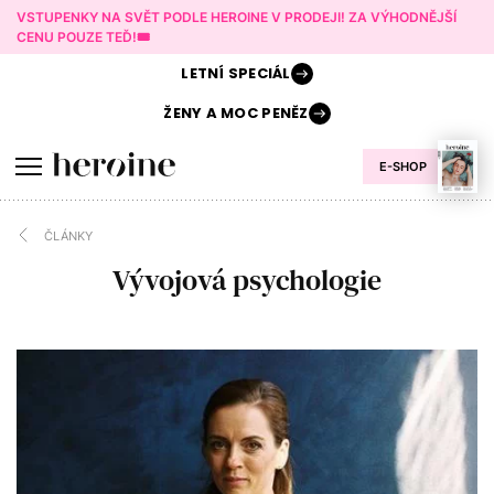
VSTUPENKY NA SVĚT PODLE HEROINE V PRODEJI! ZA VÝHODNĚJŠÍ
CENU POUZE TEĎ!🎟️
LETNÍ
SPECIÁL
ŽENY A
MOC PENĚZ
E-SHOP
ČLÁNKY
Vývojová psychologie