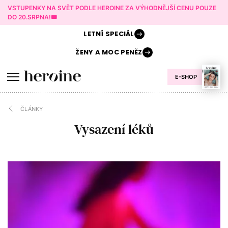
VSTUPENKY NA SVĚT PODLE HEROINE ZA VÝHODNĚJŠÍ CENU POUZE
DO 20.SRPNA!🎟️
LETNÍ
SPECIÁL
ŽENY A
MOC PENĚZ
E-SHOP
ČLÁNKY
Vysazení léků