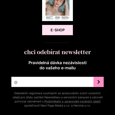
E-SHOP
chci odebírat newsletter
Pravidelná dávka nezávislosti
do vašeho e‑mailu
Odesláním registrace souhlasím se zpracováním svých osobních
údajů pro účely zasílání Newsletteru a servisních kampaní a zároveň
potvrzuji seznámení s
Podmínkami o zpracování osobních údajů
společností Next Page Media s.r.o. a Heroine s.r.o.