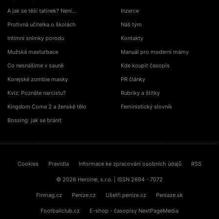
A jak se těší tatínek? Není…
Inzerce
Protivná učitelka o školách
Náš tým
Intimní snímky porodu
Kontakty
Mužská masturbace
Manuál pro moderní mámy
Co nesnášíme v sauně
Kde koupit časopis
Korejské zombie masky
PR články
Kvíz: Poznáte narcistu?
Rubriky a štítky
Kingdom Come 2 a ženské tělo
Feministický slovník
Bossing: jak se bránit
Cookies
Pravidla
Informace ke zpracování osobních údajů
RSS
© 2026 Heroine, s.r.o. | ISSN 2694 - 7072
Finmag.cz
Peníze.cz
Ušetři.peníze.cz
Peniaze.sk
Footballclub.cz
E-shop - časopisy NextPageMedia