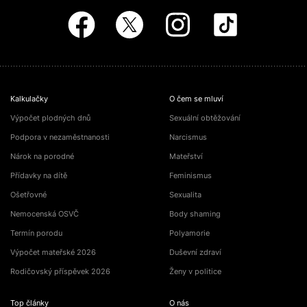
Kalkulačky
O čem se mluví
Výpočet plodných dnů
Sexuální obtěžování
Podpora v nezaměstnanosti
Narcismus
Nárok na porodné
Mateřství
Přídavky na dítě
Feminismus
Ošetřovné
Sexualita
Nemocenská OSVČ
Body shaming
Termín porodu
Polyamorie
Výpočet mateřské 2026
Duševní zdraví
Rodičovský příspěvek 2026
Ženy v politice
Top články
O nás