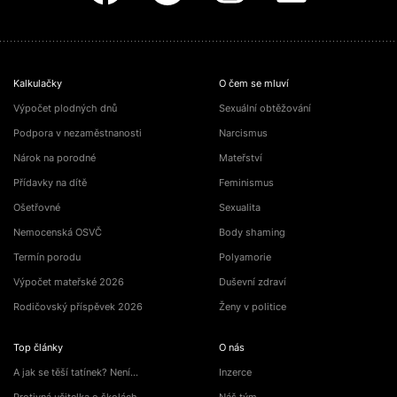
Kalkulačky
O čem se mluví
Výpočet plodných dnů
Sexuální obtěžování
Podpora v nezaměstnanosti
Narcismus
Nárok na porodné
Mateřství
Přídavky na dítě
Feminismus
Ošetřovné
Sexualita
Nemocenská OSVČ
Body shaming
Termín porodu
Polyamorie
Výpočet mateřské 2026
Duševní zdraví
Rodičovský příspěvek 2026
Ženy v politice
Top články
O nás
A jak se těší tatínek? Není…
Inzerce