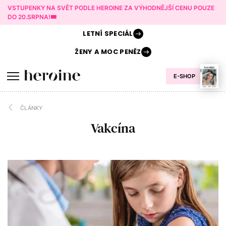
VSTUPENKY NA SVĚT PODLE HEROINE ZA VÝHODNĚJŠÍ CENU POUZE
DO 20.SRPNA!🎟️
LETNÍ
SPECIÁL
ŽENY A
MOC PENĚZ
E-SHOP
ČLÁNKY
Vakcína