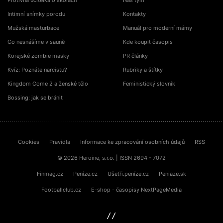
Protivná učitelka o školách
Náš tým
Intimní snímky porodu
Kontakty
Mužská masturbace
Manuál pro moderní mámy
Co nesnášíme v sauně
Kde koupit časopis
Korejské zombie masky
PR články
Kvíz: Poznáte narcistu?
Rubriky a štítky
Kingdom Come 2 a ženské tělo
Feministický slovník
Bossing: jak se bránit
Cookies
Pravidla
Informace ke zpracování osobních údajů
RSS
© 2026 Heroine, s.r.o. | ISSN 2694 - 7072
Finmag.cz
Peníze.cz
Ušetři.peníze.cz
Peniaze.sk
Footballclub.cz
E-shop - časopisy NextPageMedia
sinfin.digital