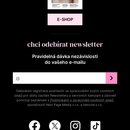
E-SHOP
chci odebírat newsletter
Pravidelná dávka nezávislosti
do vašeho e‑mailu
Odesláním registrace souhlasím se zpracováním svých osobních
údajů pro účely zasílání Newsletteru a servisních kampaní a zároveň
potvrzuji seznámení s
Podmínkami o zpracování osobních údajů
společností Next Page Media s.r.o. a Heroine s.r.o.