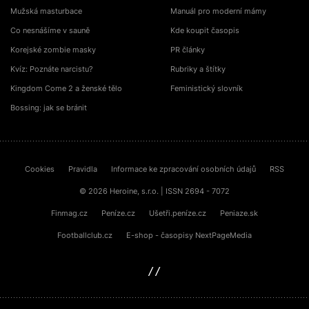
Mužská masturbace
Manuál pro moderní mámy
Co nesnášíme v sauně
Kde koupit časopis
Korejské zombie masky
PR články
Kvíz: Poznáte narcistu?
Rubriky a štítky
Kingdom Come 2 a ženské tělo
Feministický slovník
Bossing: jak se bránit
Cookies
Pravidla
Informace ke zpracování osobních údajů
RSS
© 2026 Heroine, s.r.o. | ISSN 2694 - 7072
Finmag.cz
Peníze.cz
Ušetři.peníze.cz
Peniaze.sk
Footballclub.cz
E-shop - časopisy NextPageMedia
sinfin.digital