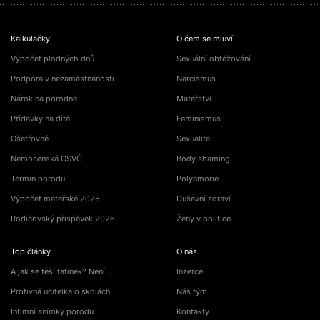
Kalkulačky
O čem se mluví
Výpočet plodných dnů
Sexuální obtěžování
Podpora v nezaměstnanosti
Narcismus
Nárok na porodné
Mateřství
Přídavky na dítě
Feminismus
Ošetřovné
Sexualita
Nemocenská OSVČ
Body shaming
Termín porodu
Polyamorie
Výpočet mateřské 2026
Duševní zdraví
Rodičovský příspěvek 2026
Ženy v politice
Top články
O nás
A jak se těší tatínek? Není…
Inzerce
Protivná učitelka o školách
Náš tým
Intimní snímky porodu
Kontakty