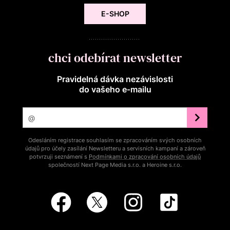
E-SHOP
chci odebírat newsletter
Pravidelná dávka nezávislosti
do vašeho e‑mailu
Odesláním registrace souhlasím se zpracováním svých osobních
údajů pro účely zasílání Newsletteru a servisních kampaní a zároveň
potvrzuji seznámení s
Podmínkami o zpracování osobních údajů
společností Next Page Media s.r.o. a Heroine s.r.o.