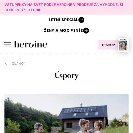
VSTUPENKY NA SVĚT PODLE HEROINE V PRODEJI! ZA VÝHODNĚJŠÍ
CENU POUZE TEĎ!🎟️
LETNÍ
SPECIÁL
ŽENY A
MOC PENĚZ
E-SHOP
ČLÁNKY
Úspory