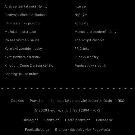
A jak se těší tatínek? Není…
Inzerce
Protivná učitelka o školách
Náš tým
Intimní snímky porodu
Kontakty
Mužská masturbace
Manuál pro moderní mámy
Co nesnášíme v sauně
Kde koupit časopis
Korejské zombie masky
PR články
Kvíz: Poznáte narcistu?
Rubriky a štítky
Kingdom Come 2 a ženské tělo
Feministický slovník
Bossing: jak se bránit
Cookies
Pravidla
Informace ke zpracování osobních údajů
RSS
© 2026 Heroine, s.r.o. | ISSN 2694 - 7072
Finmag.cz
Peníze.cz
Ušetři.peníze.cz
Peniaze.sk
Footballclub.cz
E-shop - časopisy NextPageMedia