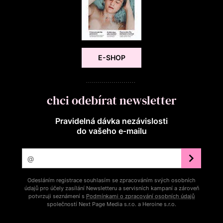
E-SHOP
chci odebírat newsletter
Pravidelná dávka nezávislosti
do vašeho e‑mailu
Odesláním registrace souhlasím se zpracováním svých osobních
údajů pro účely zasílání Newsletteru a servisních kampaní a zároveň
potvrzuji seznámení s
Podmínkami o zpracování osobních údajů
společností Next Page Media s.r.o. a Heroine s.r.o.