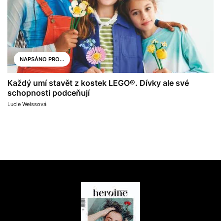
NAPSÁNO PRO...
Každý umí stavět z kostek LEGO®. Dívky ale své
schopnosti podceňují
Lucie Weissová