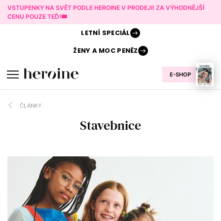
VSTUPENKY NA SVĚT PODLE HEROINE V PRODEJI! ZA VÝHODNĚJŠÍ
CENU POUZE TEĎ!🎟️
LETNÍ
SPECIÁL
ŽENY A
MOC PENĚZ
E-SHOP
ČLÁNKY
Stavebnice