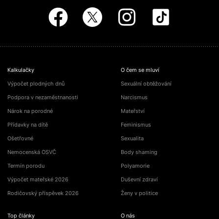
Kalkulačky
O čem se mluví
Výpočet plodných dnů
Sexuální obtěžování
Podpora v nezaměstnanosti
Narcismus
Nárok na porodné
Mateřství
Přídavky na dítě
Feminismus
Ošetřovné
Sexualita
Nemocenská OSVČ
Body shaming
Termín porodu
Polyamorie
Výpočet mateřské 2026
Duševní zdraví
Rodičovský příspěvek 2026
Ženy v politice
Top články
O nás