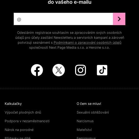
do vašeho e‑mailu
Odesláním registrace souhlasím se zpracováním svých osobních
údajů pro účely zasílání Newsletteru a servisních kampaní a zároveň
potvrzuji seznámení s
Podmínkami o zpracování osobních údajů
společností Next Page Media s.r.o. a Heroine s.r.o.
Kalkulačky
O čem se mluví
Výpočet plodných dnů
Sexuální obtěžování
Podpora v nezaměstnanosti
Narcismus
Nárok na porodné
Mateřství
Přídavky na dítě
Feminismus