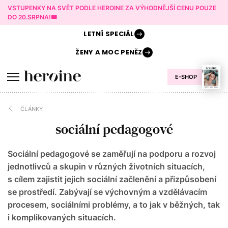
VSTUPENKY NA SVĚT PODLE HEROINE ZA VÝHODNĚJŠÍ CENU POUZE
DO 20.SRPNA!🎟️
LETNÍ
SPECIÁL
ŽENY A
MOC PENĚZ
E-SHOP
ČLÁNKY
sociální pedagogové
Sociální pedagogové se zaměřují na podporu a rozvoj
jednotlivců a skupin v různých životních situacích,
s cílem zajistit jejich sociální začlenění a přizpůsobení
se prostředí. Zabývají se výchovným a vzdělávacím
procesem, sociálními problémy, a to jak v běžných, tak
i komplikovaných situacích.