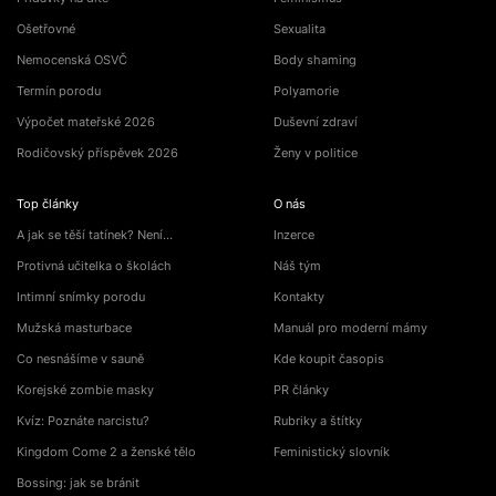
Ošetřovné
Sexualita
Nemocenská OSVČ
Body shaming
Termín porodu
Polyamorie
Výpočet mateřské 2026
Duševní zdraví
Rodičovský příspěvek 2026
Ženy v politice
Top články
O nás
A jak se těší tatínek? Není…
Inzerce
Protivná učitelka o školách
Náš tým
Intimní snímky porodu
Kontakty
Mužská masturbace
Manuál pro moderní mámy
Co nesnášíme v sauně
Kde koupit časopis
Korejské zombie masky
PR články
Kvíz: Poznáte narcistu?
Rubriky a štítky
Kingdom Come 2 a ženské tělo
Feministický slovník
Bossing: jak se bránit