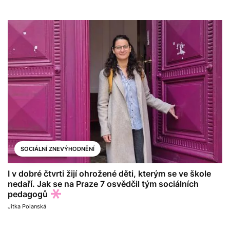
SOCIÁLNÍ ZNEVÝHODNĚNÍ
I v dobré čtvrti žijí ohrožené děti, kterým se ve škole
nedaří. Jak se na Praze 7 osvědčil tým sociálních
pedagogů
Jitka Polanská