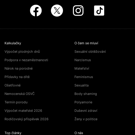
Kalkulačky
O čem se mluví
Výpočet plodných dnů
Sexuální obtěžování
Podpora v nezaměstnanosti
Narcismus
Nárok na porodné
Mateřství
Přídavky na dítě
Feminismus
Ošetřovné
Sexualita
Nemocenská OSVČ
Body shaming
Termín porodu
Polyamorie
Výpočet mateřské 2026
Duševní zdraví
Rodičovský příspěvek 2026
Ženy v politice
Top články
O nás