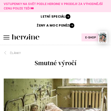
VSTUPENKY NA SVĚT PODLE HEROINE V PRODEJI! ZA VÝHODNĚJŠÍ
CENU POUZE TEĎ!🎟️
LETNÍ
SPECIÁL
ŽENY A
MOC PENĚZ
E-SHOP
ČLÁNKY
Smutné výročí