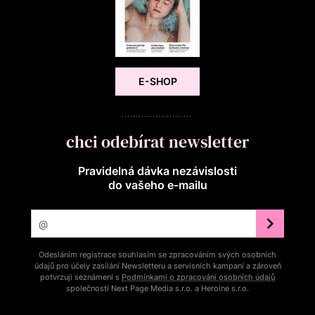
E-SHOP
chci odebírat newsletter
Pravidelná dávka nezávislosti
do vašeho e‑mailu
Odesláním registrace souhlasím se zpracováním svých osobních
údajů pro účely zasílání Newsletteru a servisních kampaní a zároveň
potvrzuji seznámení s
Podmínkami o zpracování osobních údajů
společností Next Page Media s.r.o. a Heroine s.r.o.