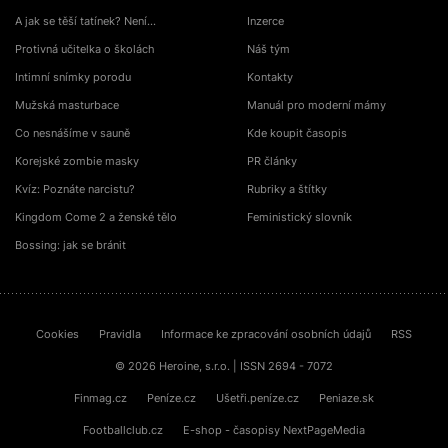
A jak se těší tatínek? Není…
Inzerce
Protivná učitelka o školách
Náš tým
Intimní snímky porodu
Kontakty
Mužská masturbace
Manuál pro moderní mámy
Co nesnášíme v sauně
Kde koupit časopis
Korejské zombie masky
PR články
Kvíz: Poznáte narcistu?
Rubriky a štítky
Kingdom Come 2 a ženské tělo
Feministický slovník
Bossing: jak se bránit
Cookies
Pravidla
Informace ke zpracování osobních údajů
RSS
© 2026 Heroine, s.r.o. | ISSN 2694 - 7072
Finmag.cz
Peníze.cz
Ušetři.peníze.cz
Peniaze.sk
Footballclub.cz
E-shop - časopisy NextPageMedia