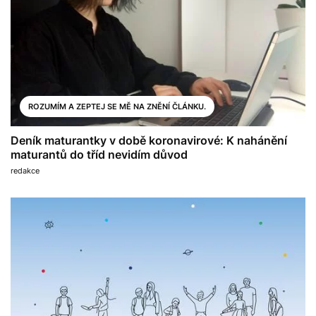
ROZUMÍM A ZEPTEJ SE MĚ NA ZNĚNÍ ČLÁNKU.
Deník maturantky v době koronavirové: K nahánění
maturantů do tříd nevidím důvod
redakce