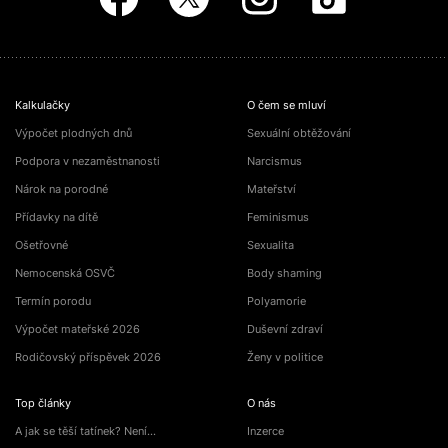
Kalkulačky
O čem se mluví
Výpočet plodných dnů
Sexuální obtěžování
Podpora v nezaměstnanosti
Narcismus
Nárok na porodné
Mateřství
Přídavky na dítě
Feminismus
Ošetřovné
Sexualita
Nemocenská OSVČ
Body shaming
Termín porodu
Polyamorie
Výpočet mateřské 2026
Duševní zdraví
Rodičovský příspěvek 2026
Ženy v politice
Top články
O nás
A jak se těší tatínek? Není…
Inzerce