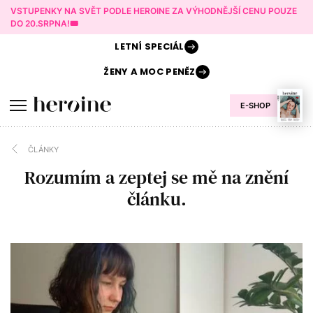
VSTUPENKY NA SVĚT PODLE HEROINE ZA VÝHODNĚJŠÍ CENU POUZE
DO 20.SRPNA!🎟️
LETNÍ
SPECIÁL
ŽENY A
MOC PENĚZ
E-SHOP
ČLÁNKY
Rozumím a zeptej se mě na znění
článku.