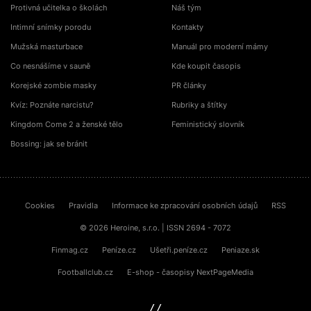
Protivná učitelka o školách
Náš tým
Intimní snímky porodu
Kontakty
Mužská masturbace
Manuál pro moderní mámy
Co nesnášíme v sauně
Kde koupit časopis
Korejské zombie masky
PR články
Kvíz: Poznáte narcistu?
Rubriky a štítky
Kingdom Come 2 a ženské tělo
Feministický slovník
Bossing: jak se bránit
Cookies
Pravidla
Informace ke zpracování osobních údajů
RSS
© 2026 Heroine, s.r.o. | ISSN 2694 - 7072
Finmag.cz
Peníze.cz
Ušetři.peníze.cz
Peniaze.sk
Footballclub.cz
E-shop - časopisy NextPageMedia
sinfin.digital