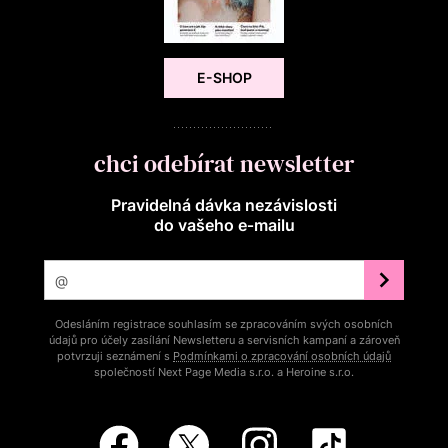
E-SHOP
chci odebírat newsletter
Pravidelná dávka nezávislosti
do vašeho e‑mailu
Odesláním registrace souhlasím se zpracováním svých osobních
údajů pro účely zasílání Newsletteru a servisních kampaní a zároveň
potvrzuji seznámení s
Podmínkami o zpracování osobních údajů
společností Next Page Media s.r.o. a Heroine s.r.o.