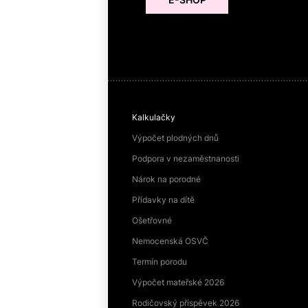
Kalkulačky
Výpočet plodných dnů
Podpora v nezaměstnanosti
Nárok na porodné
Přídavky na dítě
Ošetřovné
Nemocenská OSVČ
Termín porodu
Výpočet mateřské 2026
Rodičovský příspěvek 2026