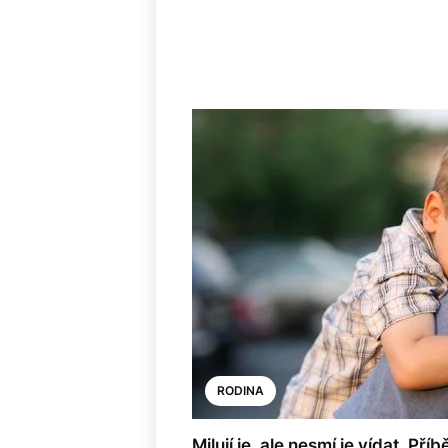
RODINA
Milují je, ale nesmí je vídat. Př