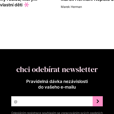
lastní děti
Marek Herman
chci odebírat newsletter
Pravidelná dávka nezávislosti
do vašeho e‑mailu
Odesláním registrace souhlasím se zpracováním svých osobních