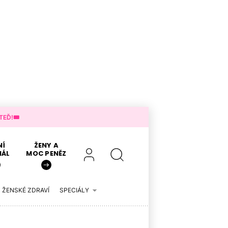
EĎ!🎟️
NÍ
ŽENY A
IÁL
MOC PENĚZ
ŽENSKÉ ZDRAVÍ
SPECIÁLY