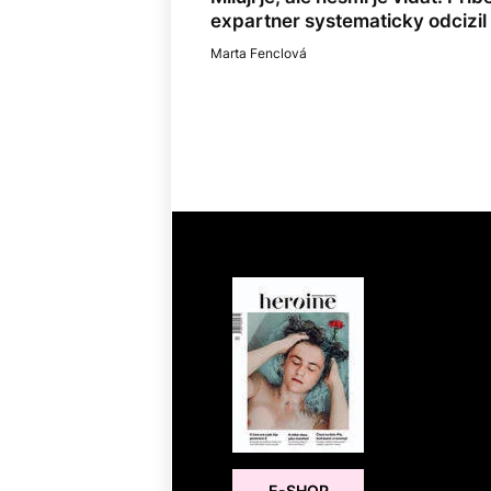
expartner systematicky odcizil v
Marta Fenclová
E-SHOP