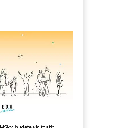
8
Sky, budete víc toužit