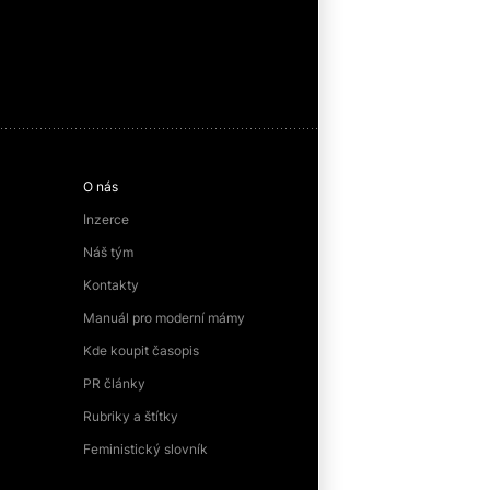
O nás
Inzerce
Náš tým
Kontakty
Manuál pro moderní mámy
Kde koupit časopis
PR články
Rubriky a štítky
Feministický slovník