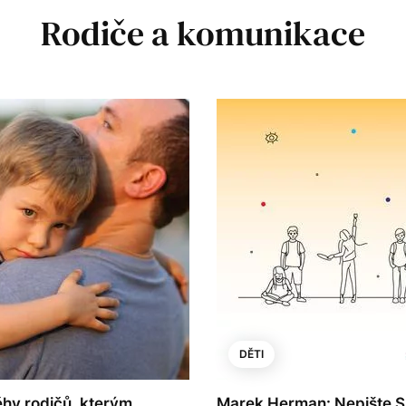
Rodiče a komunikace
DĚTI
íběhy rodičů, kterým
Marek Herman: Nepište SM