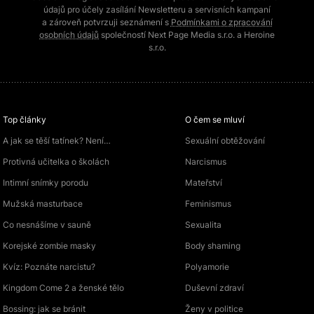
údajů pro účely zasílání Newsletteru a servisních kampaní
a zároveň potvrzuji seznámení s
Podmínkami o zpracování
osobních údajů
společností Next Page Media s.r.o. a Heroine
s.r.o.
Top články
O čem se mluví
A jak se těší tatínek? Není…
Sexuální obtěžování
Protivná učitelka o školách
Narcismus
Intimní snímky porodu
Mateřství
Mužská masturbace
Feminismus
Co nesnášíme v sauně
Sexualita
Korejské zombie masky
Body shaming
Kvíz: Poznáte narcistu?
Polyamorie
Kingdom Come 2 a ženské tělo
Duševní zdraví
Bossing: jak se bránit
Ženy v politice