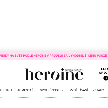
ENKY NA SVĚT PODLE HEROINE V PRODEJI! ZA VÝHODNĚJŠÍ CENU POUZE T
LET
SPEC
PODCAST
KOMENTÁŘE
SPOLEČNOST
VZDĚLÁVÁNÍ
VZTAHY