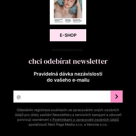
E-SHOP
chci odebírat newsletter
Pravidelná dávka nezávislosti
do vašeho e‑mailu
Odesláním registrace souhlasím se zpracováním svých osobních
údajů pro účely zasílání Newsletteru a servisních kampaní a zároveň
potvrzuji seznámení s
Podmínkami o zpracování osobních údajů
společností Next Page Media s.r.o. a Heroine s.r.o.