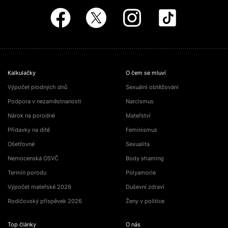
Kalkulačky
O čem se mluví
Výpočet plodných dnů
Sexuální obtěžování
Podpora v nezaměstnanosti
Narcismus
Nárok na porodné
Mateřství
Přídavky na dítě
Feminismus
Ošetřovné
Sexualita
Nemocenská OSVČ
Body shaming
Termín porodu
Polyamorie
Výpočet mateřské 2026
Duševní zdraví
Rodičovský příspěvek 2026
Ženy v politice
Top články
O nás