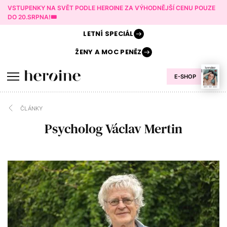
VSTUPENKY NA SVĚT PODLE HEROINE ZA VÝHODNĚJŠÍ CENU POUZE
DO 20.SRPNA!🎟️
LETNÍ
SPECIÁL
ŽENY A
MOC PENĚZ
E-SHOP
ČLÁNKY
Psycholog Václav Mertin