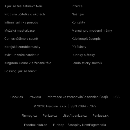
A jak se těší tatínek? Není…
Inzerce
Protivná učitelka o školách
Náš tým
Intimní snímky porodu
Kontakty
Mužská masturbace
Manuál pro moderní mámy
Co nesnášíme v sauně
Kde koupit časopis
Korejské zombie masky
PR články
Kvíz: Poznáte narcistu?
Rubriky a štítky
Kingdom Come 2 a ženské tělo
Feministický slovník
Bossing: jak se bránit
Cookies
Pravidla
Informace ke zpracování osobních údajů
RSS
© 2026 Heroine, s.r.o. | ISSN 2694 - 7072
Finmag.cz
Peníze.cz
Ušetři.peníze.cz
Peniaze.sk
Footballclub.cz
E-shop - časopisy NextPageMedia