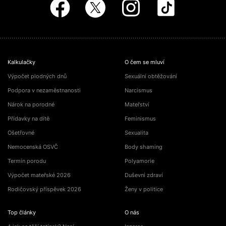
Kalkulačky
O čem se mluví
Výpočet plodných dnů
Sexuální obtěžování
Podpora v nezaměstnanosti
Narcismus
Nárok na porodné
Mateřství
Přídavky na dítě
Feminismus
Ošetřovné
Sexualita
Nemocenská OSVČ
Body shaming
Termín porodu
Polyamorie
Výpočet mateřské 2026
Duševní zdraví
Rodičovský příspěvek 2026
Ženy v politice
Top články
O nás