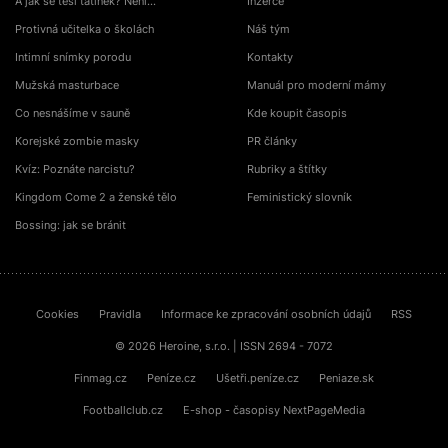
A jak se těší tatínek? Není…
Inzerce
Protivná učitelka o školách
Náš tým
Intimní snímky porodu
Kontakty
Mužská masturbace
Manuál pro moderní mámy
Co nesnášíme v sauně
Kde koupit časopis
Korejské zombie masky
PR články
Kvíz: Poznáte narcistu?
Rubriky a štítky
Kingdom Come 2 a ženské tělo
Feministický slovník
Bossing: jak se bránit
Cookies
Pravidla
Informace ke zpracování osobních údajů
RSS
© 2026 Heroine, s.r.o. | ISSN 2694 - 7072
Finmag.cz
Peníze.cz
Ušetři.peníze.cz
Peniaze.sk
Footballclub.cz
E-shop - časopisy NextPageMedia