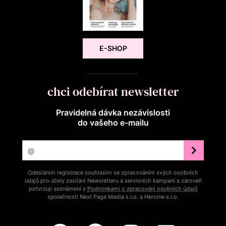
E-SHOP
chci odebírat newsletter
Pravidelná dávka nezávislosti
do vašeho e‑mailu
Odesláním registrace souhlasím se zpracováním svých osobních
údajů pro účely zasílání Newsletteru a servisních kampaní a zároveň
potvrzuji seznámení s
Podmínkami o zpracování osobních údajů
společností Next Page Media s.r.o. a Heroine s.r.o.