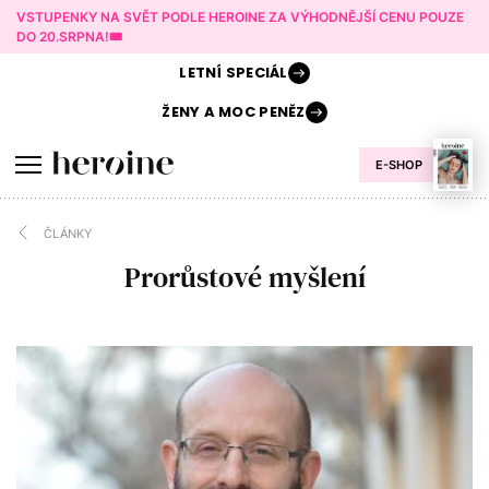
VSTUPENKY NA SVĚT PODLE HEROINE ZA VÝHODNĚJŠÍ CENU POUZE
DO 20.SRPNA!🎟️
LETNÍ
SPECIÁL
ŽENY A
MOC PENĚZ
E-SHOP
ČLÁNKY
Prorůstové myšlení