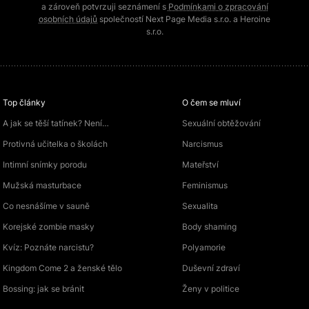
a zároveň potvrzuji seznámení s
Podmínkami o zpracování
osobních údajů
společností Next Page Media s.r.o. a Heroine
s.r.o.
Top články
O čem se mluví
A jak se těší tatínek? Není…
Sexuální obtěžování
Protivná učitelka o školách
Narcismus
Intimní snímky porodu
Mateřství
Mužská masturbace
Feminismus
Co nesnášíme v sauně
Sexualita
Korejské zombie masky
Body shaming
Kvíz: Poznáte narcistu?
Polyamorie
Kingdom Come 2 a ženské tělo
Duševní zdraví
Bossing: jak se bránit
Ženy v politice