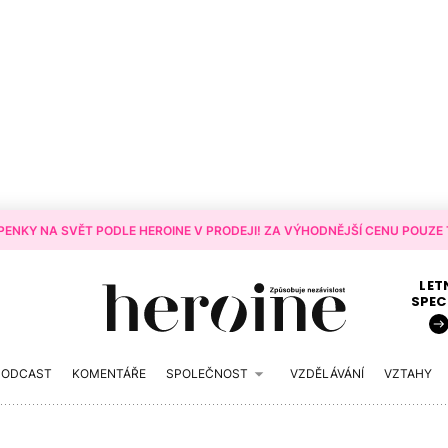
ENKY NA SVĚT PODLE HEROINE V PRODEJI! ZA VÝHODNĚJŠÍ CENU POUZE T
LET
SPEC
PODCAST
KOMENTÁŘE
SPOLEČNOST
VZDĚLÁVÁNÍ
VZTAHY