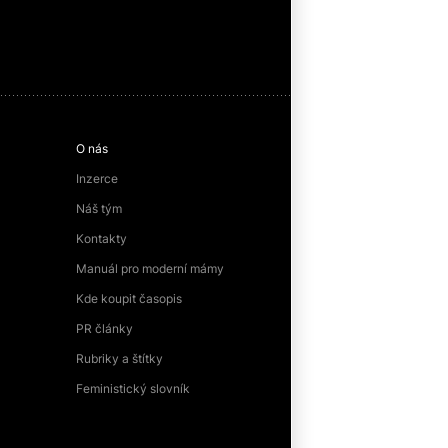
O nás
Inzerce
Náš tým
Kontakty
Manuál pro moderní mámy
Kde koupit časopis
PR články
Rubriky a štítky
Feministický slovník