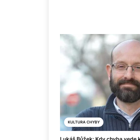
KULTURA CHYBY
Lukáš Bůžek: Kdy chyba vede 