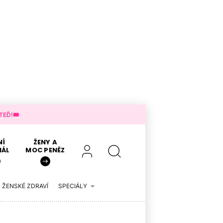
EĎ!🎟️
NÍ
ŽENY A
IÁL
MOC PENĚZ
ŽENSKÉ ZDRAVÍ
SPECIÁLY