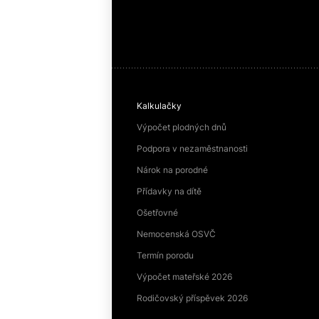
Kalkulačky
Výpočet plodných dnů
Podpora v nezaměstnanosti
Nárok na porodné
Přídavky na dítě
Ošetřovné
Nemocenská OSVČ
Termín porodu
Výpočet mateřské 2026
Rodičovský příspěvek 2026