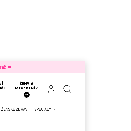
EĎ!🎟️
NÍ
ŽENY A
IÁL
MOC PENĚZ
ŽENSKÉ ZDRAVÍ
SPECIÁLY