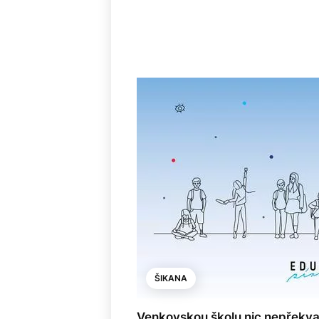
ŠIKANA
Venkovskou školu nic nepřekvap