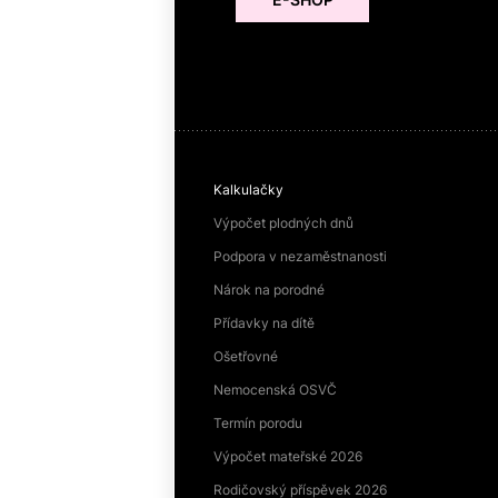
Kalkulačky
Výpočet plodných dnů
Podpora v nezaměstnanosti
Nárok na porodné
Přídavky na dítě
Ošetřovné
Nemocenská OSVČ
Termín porodu
Výpočet mateřské 2026
Rodičovský příspěvek 2026