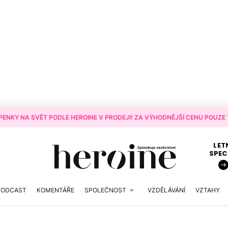
ENKY NA SVĚT PODLE HEROINE V PRODEJI! ZA VÝHODNĚJŠÍ CENU POUZE T
LET
SPEC
PODCAST
KOMENTÁŘE
SPOLEČNOST
VZDĚLÁVÁNÍ
VZTAHY