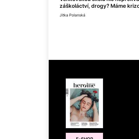
záškoláctví, drogy? Máme kriz
Jitka Polanská
E-SHOP