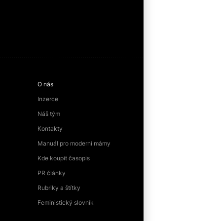
O nás
Inzerce
Náš tým
Kontakty
Manuál pro moderní mámy
Kde koupit časopis
PR články
Rubriky a štítky
Feministický slovník