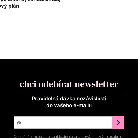
ový plán
chci odebírat newsletter
Pravidelná dávka nezávislosti
do vašeho e‑mailu
Odesláním registrace souhlasím se zpracováním svých osobních