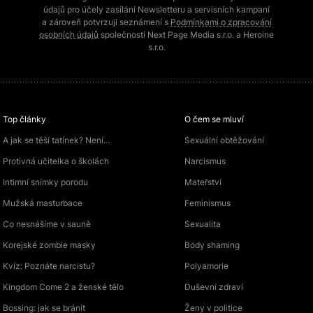
údajů pro účely zasílání Newsletteru a servisních kampaní
a zároveň potvrzuji seznámení s
Podmínkami o zpracování
osobních údajů
společností Next Page Media s.r.o. a Heroine
s.r.o.
Top články
O čem se mluví
A jak se těší tatínek? Není…
Sexuální obtěžování
Protivná učitelka o školách
Narcismus
Intimní snímky porodu
Mateřství
Mužská masturbace
Feminismus
Co nesnášíme v sauně
Sexualita
Korejské zombie masky
Body shaming
Kvíz: Poznáte narcistu?
Polyamorie
Kingdom Come 2 a ženské tělo
Duševní zdraví
Bossing: jak se bránit
Ženy v politice