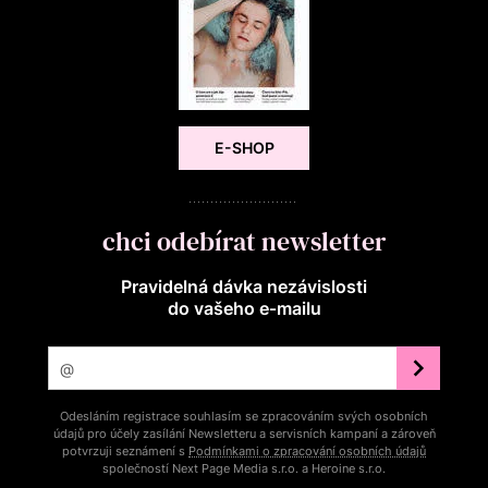
E-SHOP
chci odebírat newsletter
Pravidelná dávka nezávislosti
do vašeho e‑mailu
Odesláním registrace souhlasím se zpracováním svých osobních
údajů pro účely zasílání Newsletteru a servisních kampaní a zároveň
potvrzuji seznámení s
Podmínkami o zpracování osobních údajů
společností Next Page Media s.r.o. a Heroine s.r.o.