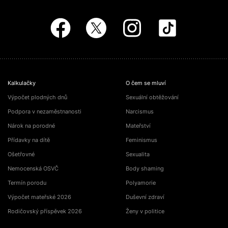
Kalkulačky
O čem se mluví
Výpočet plodných dnů
Sexuální obtěžování
Podpora v nezaměstnanosti
Narcismus
Nárok na porodné
Mateřství
Přídavky na dítě
Feminismus
Ošetřovné
Sexualita
Nemocenská OSVČ
Body shaming
Termín porodu
Polyamorie
Výpočet mateřské 2026
Duševní zdraví
Rodičovský příspěvek 2026
Ženy v politice