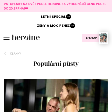
VSTUPENKY NA SVĚT PODLE HEROINE ZA VÝHODNĚJŠÍ CENU POUZE
DO 20.SRPNA!🎟️
LETNÍ
SPECIÁL
ŽENY A
MOC PENĚZ
E-SHOP
ČLÁNKY
Populární půsty