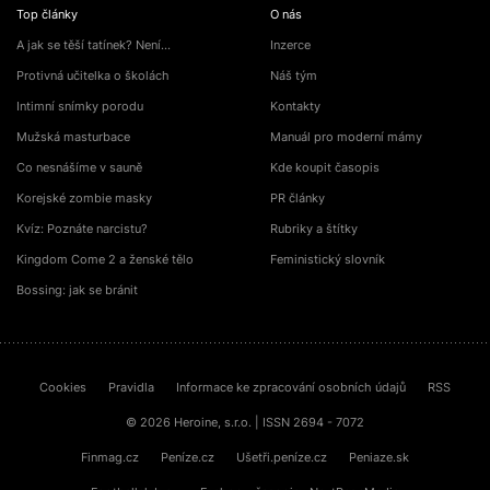
Top články
O nás
A jak se těší tatínek? Není…
Inzerce
Protivná učitelka o školách
Náš tým
Intimní snímky porodu
Kontakty
Mužská masturbace
Manuál pro moderní mámy
Co nesnášíme v sauně
Kde koupit časopis
Korejské zombie masky
PR články
Kvíz: Poznáte narcistu?
Rubriky a štítky
Kingdom Come 2 a ženské tělo
Feministický slovník
Bossing: jak se bránit
Cookies
Pravidla
Informace ke zpracování osobních údajů
RSS
© 2026 Heroine, s.r.o. | ISSN 2694 - 7072
Finmag.cz
Peníze.cz
Ušetři.peníze.cz
Peniaze.sk