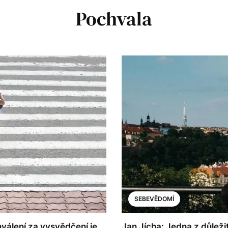
Pochvala
SEBEVĚDOMÍ
hválení za vysvědčení je
Jan Jícha: Jedna z důleži