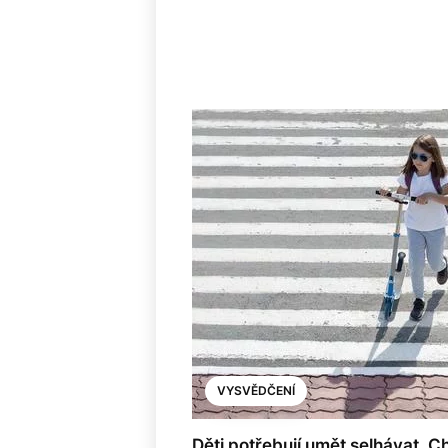
VYSVĚDČENÍ
Děti potřebují umět selhávat. C