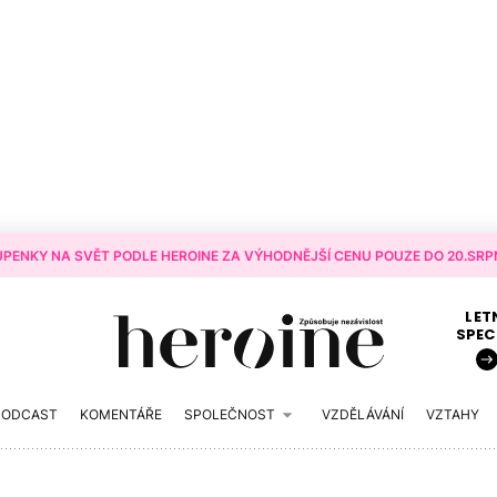
PENKY NA SVĚT PODLE HEROINE ZA VÝHODNĚJŠÍ CENU POUZE DO 20.SRPN
LET
SPEC
PODCAST
KOMENTÁŘE
SPOLEČNOST
VZDĚLÁVÁNÍ
VZTAHY