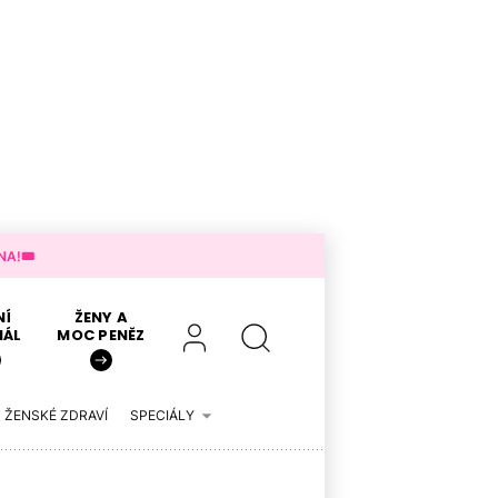
A!🎟️
NÍ
ŽENY A
IÁL
MOC PENĚZ
ŽENSKÉ ZDRAVÍ
SPECIÁLY