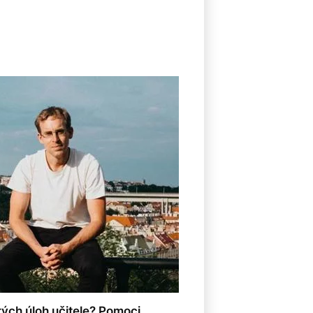
8
tých úloh učitele? Pomoci