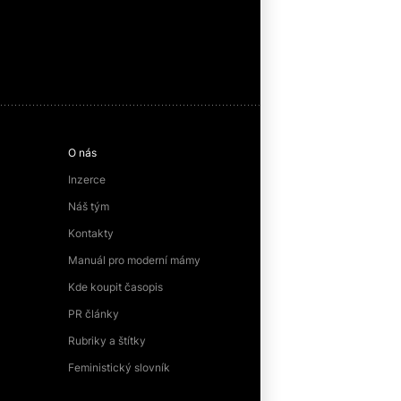
O nás
Inzerce
Náš tým
Kontakty
Manuál pro moderní mámy
Kde koupit časopis
PR články
Rubriky a štítky
Feministický slovník