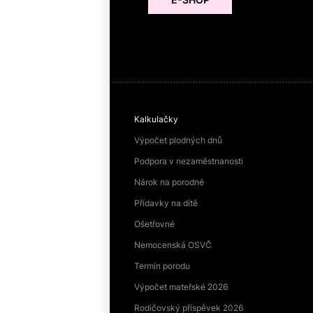
Kalkulačky
Výpočet plodných dnů
Podpora v nezaměstnanosti
Nárok na porodné
Přídavky na dítě
Ošetřovné
Nemocenská OSVČ
Termín porodu
Výpočet mateřské 2026
Rodičovský příspěvek 2026