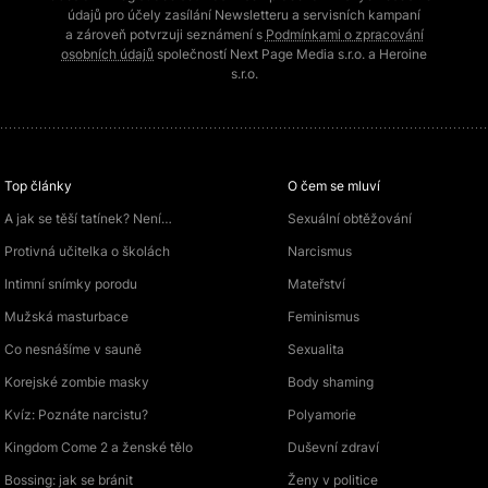
údajů pro účely zasílání Newsletteru a servisních kampaní
a zároveň potvrzuji seznámení s
Podmínkami o zpracování
osobních údajů
společností Next Page Media s.r.o. a Heroine
s.r.o.
Top články
O čem se mluví
A jak se těší tatínek? Není…
Sexuální obtěžování
Protivná učitelka o školách
Narcismus
Intimní snímky porodu
Mateřství
Mužská masturbace
Feminismus
Co nesnášíme v sauně
Sexualita
Korejské zombie masky
Body shaming
Kvíz: Poznáte narcistu?
Polyamorie
Kingdom Come 2 a ženské tělo
Duševní zdraví
Bossing: jak se bránit
Ženy v politice