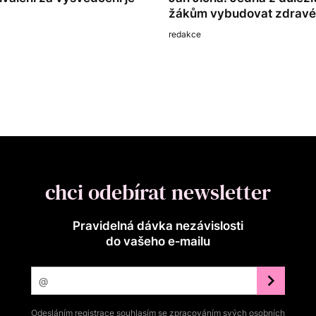
žákům vybudovat zdrav
redakce
chci odebírat newsletter
Pravidelná dávka nezávislosti
do vašeho e‑mailu
Odesláním registrace souhlasím se zpracováním svých osobních