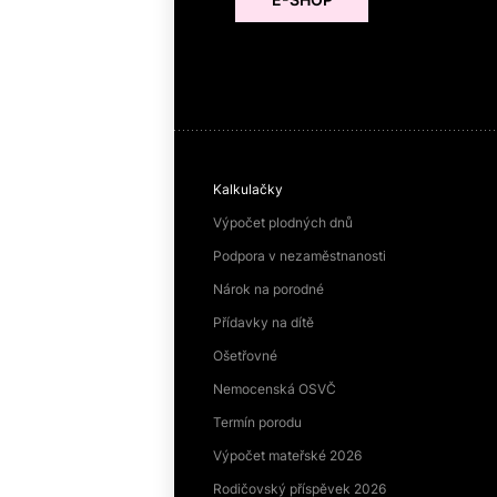
Kalkulačky
Výpočet plodných dnů
Podpora v nezaměstnanosti
Nárok na porodné
Přídavky na dítě
Ošetřovné
Nemocenská OSVČ
Termín porodu
Výpočet mateřské 2026
Rodičovský příspěvek 2026