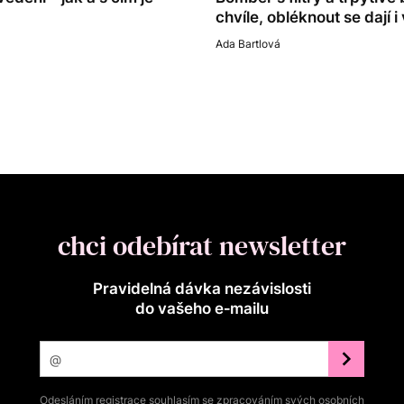
chvíle, obléknout se dají 
Ada Bartlová
chci odebírat newsletter
Pravidelná dávka nezávislosti
do vašeho e‑mailu
Odesláním registrace souhlasím se zpracováním svých osobních