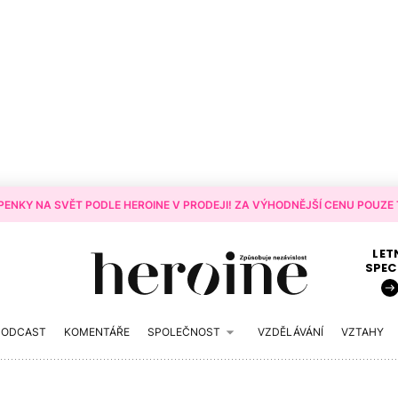
ENKY NA SVĚT PODLE HEROINE V PRODEJI! ZA VÝHODNĚJŠÍ CENU POUZE T
LET
SPEC
PODCAST
KOMENTÁŘE
SPOLEČNOST
VZDĚLÁVÁNÍ
VZTAHY