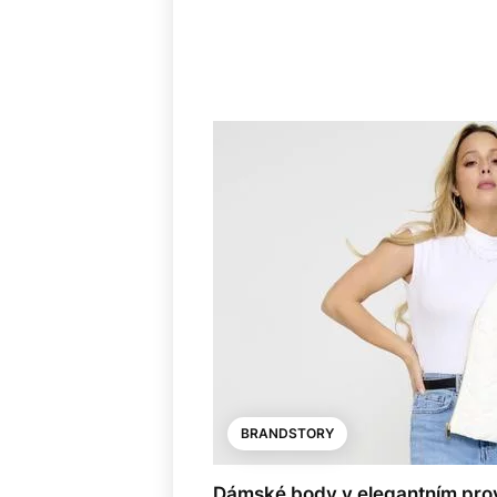
BRANDSTORY
Dámské body v elegantním prove