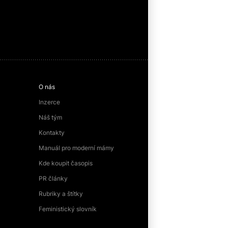
O nás
Inzerce
Náš tým
Kontakty
Manuál pro moderní mámy
Kde koupit časopis
PR články
Rubriky a štítky
Feministický slovník