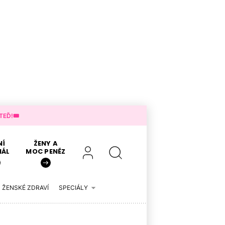
EĎ!🎟️
NÍ
ŽENY A
IÁL
MOC PENĚZ
ŽENSKÉ ZDRAVÍ
SPECIÁLY