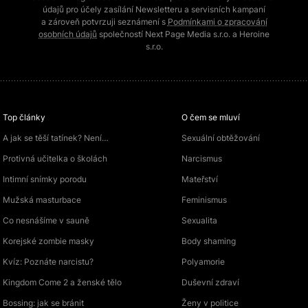
údajů pro účely zasílání Newsletteru a servisních kampaní
a zároveň potvrzuji seznámení s
Podmínkami o zpracování
osobních údajů
společností Next Page Media s.r.o. a Heroine
s.r.o.
Top články
O čem se mluví
A jak se těší tatínek? Není…
Sexuální obtěžování
Protivná učitelka o školách
Narcismus
Intimní snímky porodu
Mateřství
Mužská masturbace
Feminismus
Co nesnášíme v sauně
Sexualita
Korejské zombie masky
Body shaming
Kvíz: Poznáte narcistu?
Polyamorie
Kingdom Come 2 a ženské tělo
Duševní zdraví
Bossing: jak se bránit
Ženy v politice