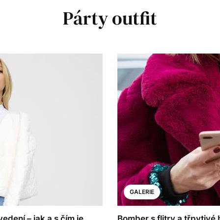
Párty outfit
GALERIE
dení – jak a s čím je
Bomber s flitry a třpytivé