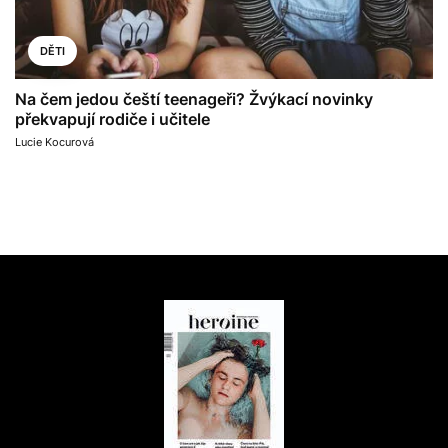
DĚTI
Na čem jedou čeští teenageři? Žvýkací novinky
překvapují rodiče i učitele
Lucie Kocurová