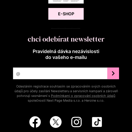
E-SHOP
chci odebírat newsletter
Pravidelná dávka nezávislosti
do vašeho e‑mailu
Odesláním registrace souhlasím se zpracováním svých osobních
údajů pro účely zasílání Newsletteru a servisních kampaní a zároveň
potvrzuji seznámení s
Podmínkami o zpracování osobních údajů
společností Next Page Media s.r.o. a Heroine s.r.o.