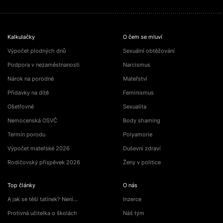
Kalkulačky
O čem se mluví
Výpočet plodných dnů
Sexuální obtěžování
Podpora v nezaměstnanosti
Narcismus
Nárok na porodné
Mateřství
Přídavky na dítě
Feminismus
Ošetřovné
Sexualita
Nemocenská OSVČ
Body shaming
Termín porodu
Polyamorie
Výpočet mateřské 2026
Duševní zdraví
Rodičovský příspěvek 2026
Ženy v politice
Top články
O nás
A jak se těší tatínek? Není…
Inzerce
Protivná učitelka o školách
Náš tým