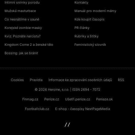
Intimní snímky porodu
Kontakty
Mužská masturbace
Manuál pro moderní mámy
Co nesnášíme v sauně
Kde koupit časopis
Korejské zombie masky
PR články
Kvíz: Poznáte narcistu?
Rubriky a štítky
Kingdom Come 2 a ženské tělo
Feministický slovník
Bossing: jak se bránit
Cookies
Pravidla
Informace ke zpracování osobních údajů
RSS
© 2026 Heroine, s.r.o. | ISSN 2694 - 7072
Finmag.cz
Peníze.cz
Ušetři.peníze.cz
Peniaze.sk
Footballclub.cz
E-shop - časopisy NextPageMedia
sinfin.digital