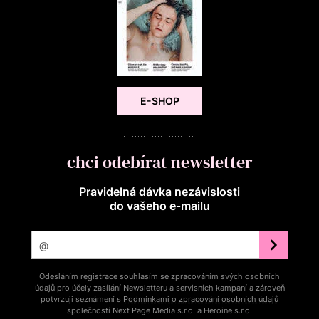
E-SHOP
chci odebírat newsletter
Pravidelná dávka nezávislosti
do vašeho e‑mailu
Odesláním registrace souhlasím se zpracováním svých osobních
údajů pro účely zasílání Newsletteru a servisních kampaní a zároveň
potvrzuji seznámení s
Podmínkami o zpracování osobních údajů
společností Next Page Media s.r.o. a Heroine s.r.o.