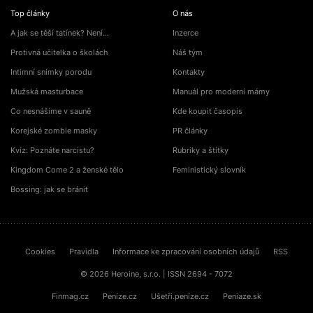
Top články
O nás
A jak se těší tatínek? Není…
Inzerce
Protivná učitelka o školách
Náš tým
Intimní snímky porodu
Kontakty
Mužská masturbace
Manuál pro moderní mámy
Co nesnášíme v sauně
Kde koupit časopis
Korejské zombie masky
PR články
Kvíz: Poznáte narcistu?
Rubriky a štítky
Kingdom Come 2 a ženské tělo
Feministický slovník
Bossing: jak se bránit
Cookies
Pravidla
Informace ke zpracování osobních údajů
RSS
© 2026 Heroine, s.r.o. | ISSN 2694 - 7072
Finmag.cz
Peníze.cz
Ušetři.peníze.cz
Peniaze.sk