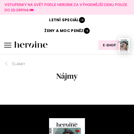
VSTUPENKY NA SVĚT PODLE HEROINE ZA VÝHODNĚJŠÍ CENU POUZE
DO 20.SRPNA!🎟️
LETNÍ
SPECIÁL
ŽENY A
MOC PENĚZ
E-SHOP
ČLÁNKY
Nájmy