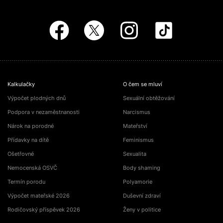
Kalkulačky
O čem se mluví
Výpočet plodných dnů
Sexuální obtěžování
Podpora v nezaměstnanosti
Narcismus
Nárok na porodné
Mateřství
Přídavky na dítě
Feminismus
Ošetřovné
Sexualita
Nemocenská OSVČ
Body shaming
Termín porodu
Polyamorie
Výpočet mateřské 2026
Duševní zdraví
Rodičovský příspěvek 2026
Ženy v politice