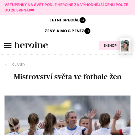
VSTUPENKY NA SVĚT PODLE HEROINE ZA VÝHODNĚJŠÍ CENU POUZE
DO 20.SRPNA!🎟️
LETNÍ
SPECIÁL
ŽENY A
MOC PENĚZ
E-SHOP
ČLÁNKY
Mistrovství světa ve fotbale žen