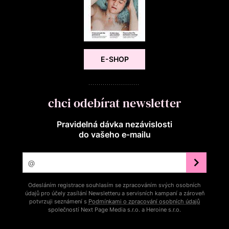
E-SHOP
chci odebírat newsletter
Pravidelná dávka nezávislosti
do vašeho e‑mailu
Odesláním registrace souhlasím se zpracováním svých osobních
údajů pro účely zasílání Newsletteru a servisních kampaní a zároveň
potvrzuji seznámení s
Podmínkami o zpracování osobních údajů
společností Next Page Media s.r.o. a Heroine s.r.o.