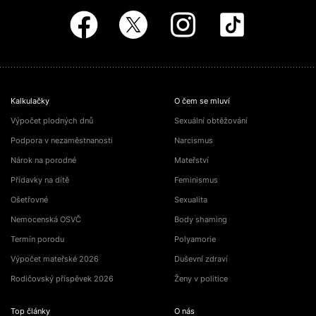
Kalkulačky
O čem se mluví
Výpočet plodných dnů
Sexuální obtěžování
Podpora v nezaměstnanosti
Narcismus
Nárok na porodné
Mateřství
Přídavky na dítě
Feminismus
Ošetřovné
Sexualita
Nemocenská OSVČ
Body shaming
Termín porodu
Polyamorie
Výpočet mateřské 2026
Duševní zdraví
Rodičovský příspěvek 2026
Ženy v politice
Top články
O nás