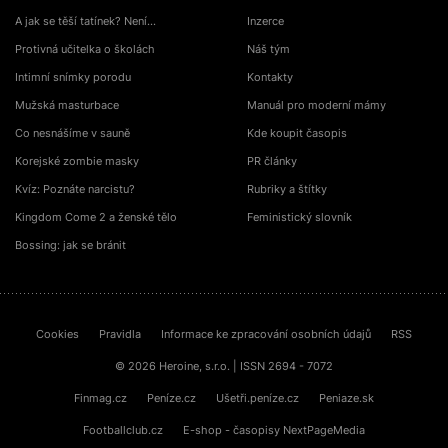
A jak se těší tatínek? Není…
Inzerce
Protivná učitelka o školách
Náš tým
Intimní snímky porodu
Kontakty
Mužská masturbace
Manuál pro moderní mámy
Co nesnášíme v sauně
Kde koupit časopis
Korejské zombie masky
PR články
Kvíz: Poznáte narcistu?
Rubriky a štítky
Kingdom Come 2 a ženské tělo
Feministický slovník
Bossing: jak se bránit
Cookies
Pravidla
Informace ke zpracování osobních údajů
RSS
© 2026 Heroine, s.r.o. | ISSN 2694 - 7072
Finmag.cz
Peníze.cz
Ušetři.peníze.cz
Peniaze.sk
Footballclub.cz
E-shop - časopisy NextPageMedia