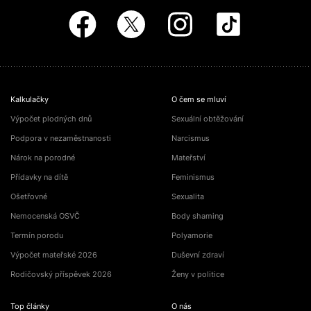
Kalkulačky
O čem se mluví
Výpočet plodných dnů
Sexuální obtěžování
Podpora v nezaměstnanosti
Narcismus
Nárok na porodné
Mateřství
Přídavky na dítě
Feminismus
Ošetřovné
Sexualita
Nemocenská OSVČ
Body shaming
Termín porodu
Polyamorie
Výpočet mateřské 2026
Duševní zdraví
Rodičovský příspěvek 2026
Ženy v politice
Top články
O nás