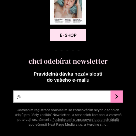
E-SHOP
chci odebírat newsletter
Pravidelná dávka nezávislosti
do vašeho e‑mailu
Odesláním registrace souhlasím se zpracováním svých osobních
údajů pro účely zasílání Newsletteru a servisních kampaní a zároveň
potvrzuji seznámení s
Podmínkami o zpracování osobních údajů
společností Next Page Media s.r.o. a Heroine s.r.o.