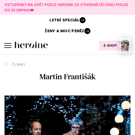
VSTUPENKY NA SVĚT PODLE HEROINE ZA VÝHODNĚJŠÍ CENU POUZE
DO 20.SRPNA!🎟️
LETNÍ
SPECIÁL
ŽENY A
MOC PENĚZ
E-SHOP
ČLÁNKY
Martin Františák