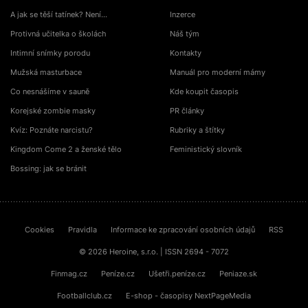
A jak se těší tatínek? Není…
Inzerce
Protivná učitelka o školách
Náš tým
Intimní snímky porodu
Kontakty
Mužská masturbace
Manuál pro moderní mámy
Co nesnášíme v sauně
Kde koupit časopis
Korejské zombie masky
PR články
Kvíz: Poznáte narcistu?
Rubriky a štítky
Kingdom Come 2 a ženské tělo
Feministický slovník
Bossing: jak se bránit
Cookies
Pravidla
Informace ke zpracování osobních údajů
RSS
© 2026 Heroine, s.r.o. | ISSN 2694 - 7072
Finmag.cz
Peníze.cz
Ušetři.peníze.cz
Peniaze.sk
Footballclub.cz
E-shop - časopisy NextPageMedia