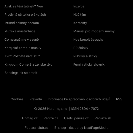
A jak se těší tatínek? Není…
Inzerce
Protivná učitelka o školách
Náš tým
Intimní snímky porodu
Kontakty
Mužská masturbace
Manuál pro moderní mámy
Co nesnášíme v sauně
Kde koupit časopis
Korejské zombie masky
PR články
Kvíz: Poznáte narcistu?
Rubriky a štítky
Kingdom Come 2 a ženské tělo
Feministický slovník
Bossing: jak se bránit
Cookies
Pravidla
Informace ke zpracování osobních údajů
RSS
© 2026 Heroine, s.r.o. | ISSN 2694 - 7072
Finmag.cz
Peníze.cz
Ušetři.peníze.cz
Peniaze.sk
Footballclub.cz
E-shop - časopisy NextPageMedia