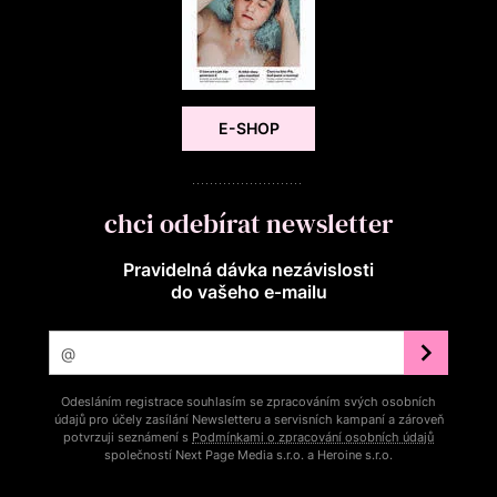
E-SHOP
chci odebírat newsletter
Pravidelná dávka nezávislosti
do vašeho e‑mailu
Odesláním registrace souhlasím se zpracováním svých osobních
údajů pro účely zasílání Newsletteru a servisních kampaní a zároveň
potvrzuji seznámení s
Podmínkami o zpracování osobních údajů
společností Next Page Media s.r.o. a Heroine s.r.o.