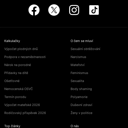
Kalkulačky
O čem se mluví
Výpočet plodných dnů
Sexuální obtěžování
Podpora v nezaměstnanosti
Narcismus
Nárok na porodné
Mateřství
Přídavky na dítě
Feminismus
Ošetřovné
Sexualita
Nemocenská OSVČ
Body shaming
Termín porodu
Polyamorie
Výpočet mateřské 2026
Duševní zdraví
Rodičovský příspěvek 2026
Ženy v politice
Top články
O nás