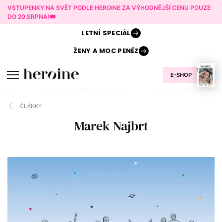
VSTUPENKY NA SVĚT PODLE HEROINE ZA VÝHODNĚJŠÍ CENU POUZE
DO 20.SRPNA!🎟️
LETNÍ
SPECIÁL
ŽENY A
MOC PENĚZ
E-SHOP
ČLÁNKY
Marek Najbrt