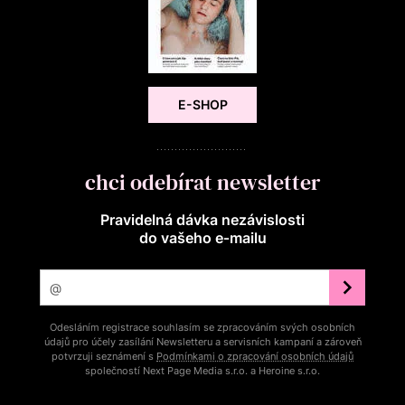
E-SHOP
chci odebírat newsletter
Pravidelná dávka nezávislosti
do vašeho e‑mailu
Odesláním registrace souhlasím se zpracováním svých osobních
údajů pro účely zasílání Newsletteru a servisních kampaní a zároveň
potvrzuji seznámení s
Podmínkami o zpracování osobních údajů
společností Next Page Media s.r.o. a Heroine s.r.o.