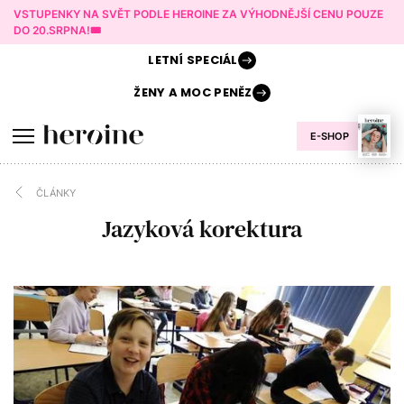
VSTUPENKY NA SVĚT PODLE HEROINE ZA VÝHODNĚJŠÍ CENU POUZE
DO 20.SRPNA!🎟️
LETNÍ
SPECIÁL
ŽENY A
MOC PENĚZ
E-SHOP
ČLÁNKY
Jazyková korektura