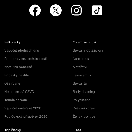
Kalkulačky
O čem se mluví
Výpočet plodných dnů
Sexuální obtěžování
Podpora v nezaměstnanosti
Narcismus
Nárok na porodné
Mateřství
Přídavky na dítě
Feminismus
Ošetřovné
Sexualita
Nemocenská OSVČ
Body shaming
Termín porodu
Polyamorie
Výpočet mateřské 2026
Duševní zdraví
Rodičovský příspěvek 2026
Ženy v politice
Top články
O nás