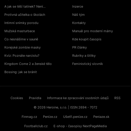
A jak se těší tatínek? Není…
Inzerce
Protivná učitelka o školách
Náš tým
Intimní snímky porodu
Kontakty
Mužská masturbace
Manuál pro moderní mámy
Co nesnášíme v sauně
Kde koupit časopis
Korejské zombie masky
PR články
Kvíz: Poznáte narcistu?
Rubriky a štítky
Kingdom Come 2 a ženské tělo
Feministický slovník
Bossing: jak se bránit
Cookies
Pravidla
Informace ke zpracování osobních údajů
RSS
© 2026 Heroine, s.r.o. | ISSN 2694 - 7072
Finmag.cz
Peníze.cz
Ušetři.peníze.cz
Peniaze.sk
Footballclub.cz
E-shop - časopisy NextPageMedia