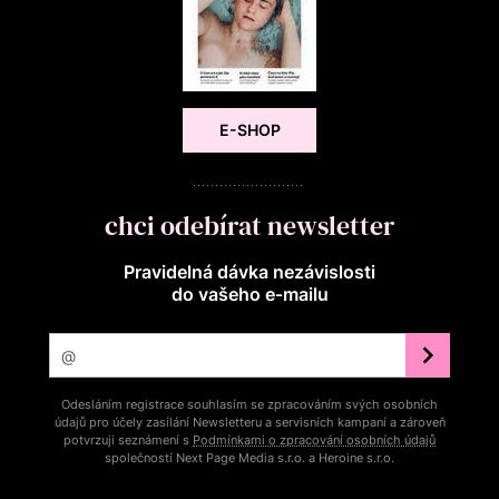
E-SHOP
chci odebírat newsletter
Pravidelná dávka nezávislosti
do vašeho e‑mailu
Odesláním registrace souhlasím se zpracováním svých osobních
údajů pro účely zasílání Newsletteru a servisních kampaní a zároveň
potvrzuji seznámení s
Podmínkami o zpracování osobních údajů
společností Next Page Media s.r.o. a Heroine s.r.o.