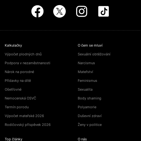
Kalkulačky
O čem se mluví
Výpočet plodných dnů
Sexuální obtěžování
Podpora v nezaměstnanosti
Narcismus
Nárok na porodné
Mateřství
Přídavky na dítě
Feminismus
Ošetřovné
Sexualita
Nemocenská OSVČ
Body shaming
Termín porodu
Polyamorie
Výpočet mateřské 2026
Duševní zdraví
Rodičovský příspěvek 2026
Ženy v politice
Top články
O nás