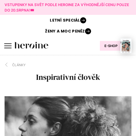
VSTUPENKY NA SVĚT PODLE HEROINE ZA VÝHODNĚJŠÍ CENU POUZE
DO 20.SRPNA!🎟️
LETNÍ
SPECIÁL
ŽENY A
MOC PENĚZ
E-SHOP
ČLÁNKY
Inspirativní člověk