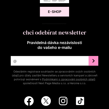
E-SHOP
chci odebírat newsletter
Pravidelná dávka nezávislosti
do vašeho e‑mailu
Odesláním registrace souhlasím se zpracováním svých osobních
údajů pro účely zasílání Newsletteru a servisních kampaní a zároveň
potvrzuji seznámení s
Podmínkami o zpracování osobních údajů
společností Next Page Media s.r.o. a Heroine s.r.o.