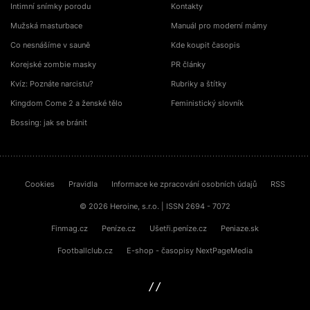
Intimní snímky porodu
Kontakty
Mužská masturbace
Manuál pro moderní mámy
Co nesnášíme v sauně
Kde koupit časopis
Korejské zombie masky
PR články
Kvíz: Poznáte narcistu?
Rubriky a štítky
Kingdom Come 2 a ženské tělo
Feministický slovník
Bossing: jak se bránit
Cookies
Pravidla
Informace ke zpracování osobních údajů
RSS
© 2026 Heroine, s.r.o. | ISSN 2694 - 7072
Finmag.cz
Peníze.cz
Ušetři.peníze.cz
Peniaze.sk
Footballclub.cz
E-shop - časopisy NextPageMedia
sinfin.digital