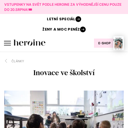
VSTUPENKY NA SVĚT PODLE HEROINE ZA VÝHODNĚJŠÍ CENU POUZE
DO 20.SRPNA!🎟️
LETNÍ
SPECIÁL
ŽENY A
MOC PENĚZ
E-SHOP
ČLÁNKY
Inovace ve školství