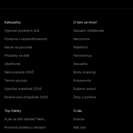
Kalkulačky
O čem se mluví
Výpočet plodných dnů
Sexuální obtěžování
Podpora v nezaměstnanosti
Narcismus
Nárok na porodné
Mateřství
Přídavky na dítě
Feminismus
Ošetřovné
Sexualita
Nemocenská OSVČ
Body shaming
Termín porodu
Polyamorie
Výpočet mateřské 2026
Duševní zdraví
Rodičovský příspěvek 2026
Ženy v politice
Top články
O nás
A jak se těší tatínek? Není…
Inzerce
Protivná učitelka o školách
Náš tým