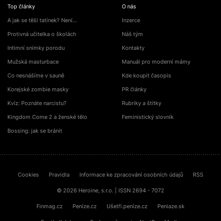
Top články
O nás
A jak se těší tatínek? Není…
Inzerce
Protivná učitelka o školách
Náš tým
Intimní snímky porodu
Kontakty
Mužská masturbace
Manuál pro moderní mámy
Co nesnášíme v sauně
Kde koupit časopis
Korejské zombie masky
PR články
Kvíz: Poznáte narcistu?
Rubriky a štítky
Kingdom Come 2 a ženské tělo
Feministický slovník
Bossing: jak se bránit
Cookies
Pravidla
Informace ke zpracování osobních údajů
RSS
© 2026 Heroine, s.r.o. | ISSN 2694 - 7072
Finmag.cz
Peníze.cz
Ušetři.peníze.cz
Peniaze.sk