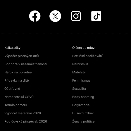
Kalkulačky
O čem se mluví
Výpočet plodných dnů
Sexuální obtěžování
Podpora v nezaměstnanosti
Narcismus
Nárok na porodné
Mateřství
Přídavky na dítě
Feminismus
Ošetřovné
Sexualita
Nemocenská OSVČ
Body shaming
Termín porodu
Polyamorie
Výpočet mateřské 2026
Duševní zdraví
Rodičovský příspěvek 2026
Ženy v politice