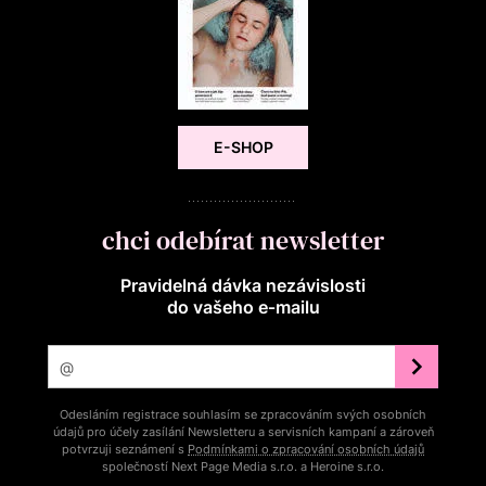
E-SHOP
chci odebírat newsletter
Pravidelná dávka nezávislosti
do vašeho e‑mailu
Odesláním registrace souhlasím se zpracováním svých osobních
údajů pro účely zasílání Newsletteru a servisních kampaní a zároveň
potvrzuji seznámení s
Podmínkami o zpracování osobních údajů
společností Next Page Media s.r.o. a Heroine s.r.o.