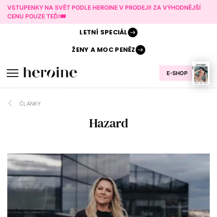
VSTUPENKY NA SVĚT PODLE HEROINE V PRODEJI! ZA VÝHODNĚJŠÍ
CENU POUZE TEĎ!🎟️
LETNÍ
SPECIÁL
ŽENY A
MOC PENĚZ
E-SHOP
ČLÁNKY
Hazard