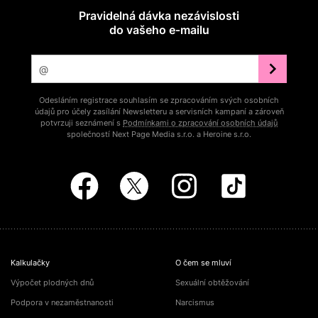
Pravidelná dávka nezávislosti
do vašeho e‑mailu
Odesláním registrace souhlasím se zpracováním svých osobních
údajů pro účely zasílání Newsletteru a servisních kampaní a zároveň
potvrzuji seznámení s
Podmínkami o zpracování osobních údajů
společností Next Page Media s.r.o. a Heroine s.r.o.
Kalkulačky
O čem se mluví
Výpočet plodných dnů
Sexuální obtěžování
Podpora v nezaměstnanosti
Narcismus