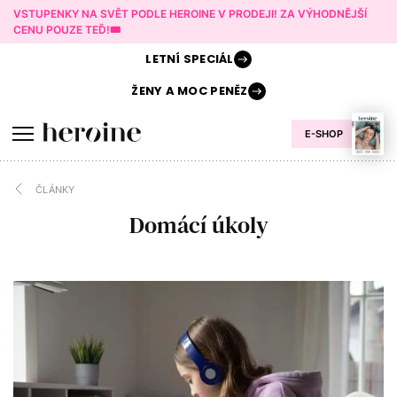
VSTUPENKY NA SVĚT PODLE HEROINE V PRODEJI! ZA VÝHODNĚJŠÍ
CENU POUZE TEĎ!🎟️
LETNÍ
SPECIÁL
ŽENY A
MOC PENĚZ
E-SHOP
ČLÁNKY
Domácí úkoly