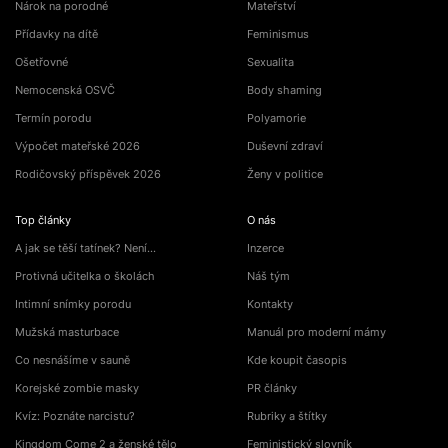
Nárok na porodné
Mateřství
Přídavky na dítě
Feminismus
Ošetřovné
Sexualita
Nemocenská OSVČ
Body shaming
Termín porodu
Polyamorie
Výpočet mateřské 2026
Duševní zdraví
Rodičovský příspěvek 2026
Ženy v politice
Top články
O nás
A jak se těší tatínek? Není…
Inzerce
Protivná učitelka o školách
Náš tým
Intimní snímky porodu
Kontakty
Mužská masturbace
Manuál pro moderní mámy
Co nesnášíme v sauně
Kde koupit časopis
Korejské zombie masky
PR články
Kvíz: Poznáte narcistu?
Rubriky a štítky
Kingdom Come 2 a ženské tělo
Feministický slovník