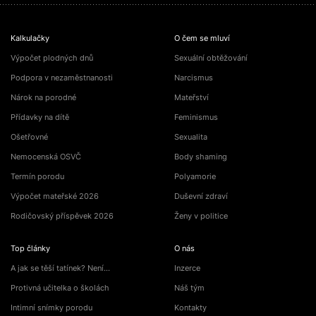
Kalkulačky
O čem se mluví
Výpočet plodných dnů
Sexuální obtěžování
Podpora v nezaměstnanosti
Narcismus
Nárok na porodné
Mateřství
Přídavky na dítě
Feminismus
Ošetřovné
Sexualita
Nemocenská OSVČ
Body shaming
Termín porodu
Polyamorie
Výpočet mateřské 2026
Duševní zdraví
Rodičovský příspěvek 2026
Ženy v politice
Top články
O nás
A jak se těší tatínek? Není…
Inzerce
Protivná učitelka o školách
Náš tým
Intimní snímky porodu
Kontakty