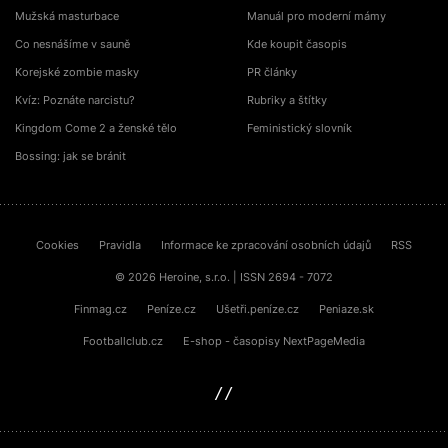
Mužská masturbace
Manuál pro moderní mámy
Co nesnášíme v sauně
Kde koupit časopis
Korejské zombie masky
PR články
Kvíz: Poznáte narcistu?
Rubriky a štítky
Kingdom Come 2 a ženské tělo
Feministický slovník
Bossing: jak se bránit
Cookies
Pravidla
Informace ke zpracování osobních údajů
RSS
© 2026 Heroine, s.r.o. | ISSN 2694 - 7072
Finmag.cz
Peníze.cz
Ušetři.peníze.cz
Peniaze.sk
Footballclub.cz
E-shop - časopisy NextPageMedia
sinfin.digital