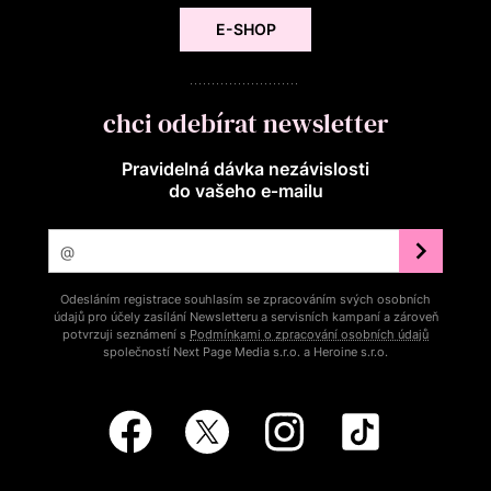
E-SHOP
chci odebírat newsletter
Pravidelná dávka nezávislosti
do vašeho e‑mailu
Odesláním registrace souhlasím se zpracováním svých osobních
údajů pro účely zasílání Newsletteru a servisních kampaní a zároveň
potvrzuji seznámení s
Podmínkami o zpracování osobních údajů
společností Next Page Media s.r.o. a Heroine s.r.o.