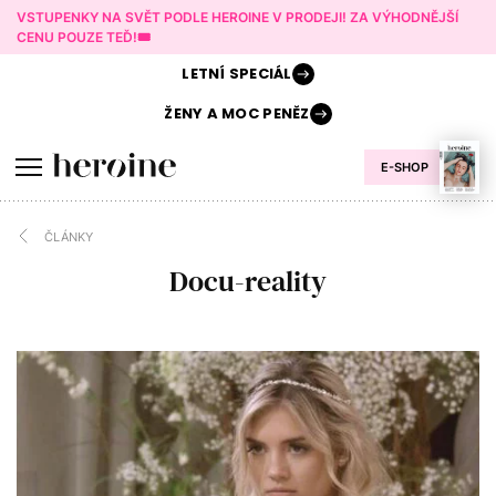
VSTUPENKY NA SVĚT PODLE HEROINE V PRODEJI! ZA VÝHODNĚJŠÍ
CENU POUZE TEĎ!🎟️
LETNÍ
SPECIÁL
ŽENY A
MOC PENĚZ
E-SHOP
ČLÁNKY
Docu-reality