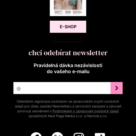
E-SHOP
chci odebírat newsletter
Pravidelná dávka nezávislosti
do vašeho e‑mailu
Odesláním registrace souhlasím se zpracováním svých osobních
údajů pro účely zasílání Newsletteru a servisních kampaní a zároveň
potvrzuji seznámení s
Podmínkami o zpracování osobních údajů
společností Next Page Media s.r.o. a Heroine s.r.o.