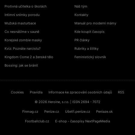
Protivná učitelka o školách
Náš tým
Intimní snímky porodu
Kontakty
Mužská masturbace
Manuál pro moderní mámy
Co nesnášíme v sauně
Kde koupit časopis
Korejské zombie masky
PR články
Kvíz: Poznáte narcistu?
Rubriky a štítky
Kingdom Come 2 a ženské tělo
Feministický slovník
Bossing: jak se bránit
Cookies
Pravidla
Informace ke zpracování osobních údajů
RSS
© 2026 Heroine, s.r.o. | ISSN 2694 - 7072
Finmag.cz
Peníze.cz
Ušetři.peníze.cz
Peniaze.sk
Footballclub.cz
E-shop - časopisy NextPageMedia