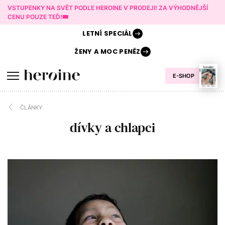
VSTUPENKY NA SVĚT PODLE HEROINE V PRODEJI! ZA VÝHODNĚJŠÍ
CENU POUZE TEĎ!🎟️
LETNÍ
SPECIÁL
ŽENY A
MOC PENĚZ
E-SHOP
ČLÁNKY
dívky a chlapci