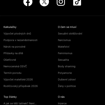
Kalkulačky
O čem se mluví
Výpočet plodných dnů
Sexuální obtěžování
Podpora v nezaměstnanosti
Narcismus
Nárok na porodné
Mateřství
Přídavky na dítě
Feminismus
Ošetřovné
Sexualita
Nemocenská OSVČ
Body shaming
Termín porodu
Polyamorie
Výpočet mateřské 2026
Duševní zdraví
Rodičovský příspěvek 2026
Ženy v politice
Top články
O nás
A jak se těší tatínek? Není…
Inzerce