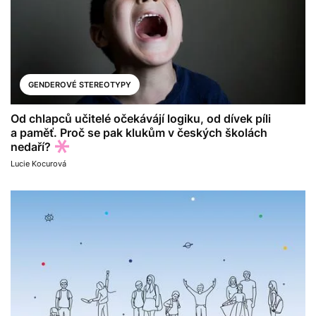
GENDEROVÉ STEREOTYPY
Od chlapců učitelé očekávájí logiku, od dívek píli
a paměť. Proč se pak klukům v českých školách
nedaří?
Lucie Kocurová