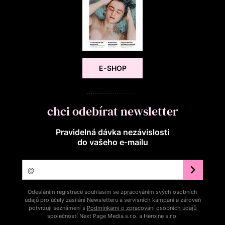
E-SHOP
chci odebírat newsletter
Pravidelná dávka nezávislosti
do vašeho e‑mailu
Odesláním registrace souhlasím se zpracováním svých osobních
údajů pro účely zasílání Newsletteru a servisních kampaní a zároveň
potvrzuji seznámení s
Podmínkami o zpracování osobních údajů
společností Next Page Media s.r.o. a Heroine s.r.o.