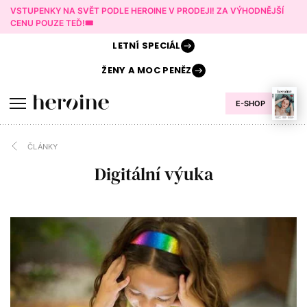
VSTUPENKY NA SVĚT PODLE HEROINE V PRODEJI! ZA VÝHODNĚJŠÍ
CENU POUZE TEĎ!🎟️
LETNÍ
SPECIÁL
ŽENY A
MOC PENĚZ
E-SHOP
ČLÁNKY
Digitální výuka