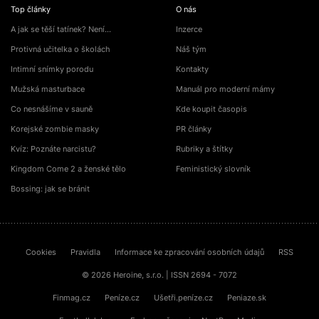
Top články
O nás
A jak se těší tatínek? Není…
Inzerce
Protivná učitelka o školách
Náš tým
Intimní snímky porodu
Kontakty
Mužská masturbace
Manuál pro moderní mámy
Co nesnášíme v sauně
Kde koupit časopis
Korejské zombie masky
PR články
Kvíz: Poznáte narcistu?
Rubriky a štítky
Kingdom Come 2 a ženské tělo
Feministický slovník
Bossing: jak se bránit
Cookies
Pravidla
Informace ke zpracování osobních údajů
RSS
© 2026 Heroine, s.r.o. | ISSN 2694 - 7072
Finmag.cz
Peníze.cz
Ušetři.peníze.cz
Peniaze.sk