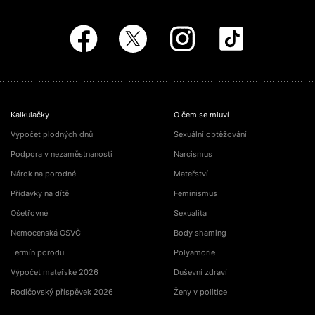
Kalkulačky
O čem se mluví
Výpočet plodných dnů
Sexuální obtěžování
Podpora v nezaměstnanosti
Narcismus
Nárok na porodné
Mateřství
Přídavky na dítě
Feminismus
Ošetřovné
Sexualita
Nemocenská OSVČ
Body shaming
Termín porodu
Polyamorie
Výpočet mateřské 2026
Duševní zdraví
Rodičovský příspěvek 2026
Ženy v politice