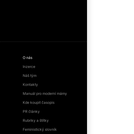
O nás
Inzerce
Náš tým
Kontakty
Manuál pro moderní mámy
Kde koupit časopis
PR články
Rubriky a štítky
Feministický slovník