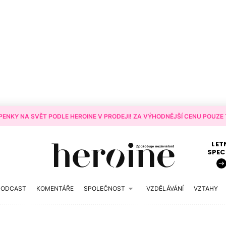
ENKY NA SVĚT PODLE HEROINE V PRODEJI! ZA VÝHODNĚJŠÍ CENU POUZE T
LET
SPEC
PODCAST
KOMENTÁŘE
SPOLEČNOST
VZDĚLÁVÁNÍ
VZTAHY