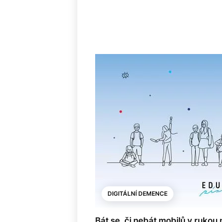
DIGITÁLNÍ DEMENCE
Bát se, či nebát mobilů v rukou n