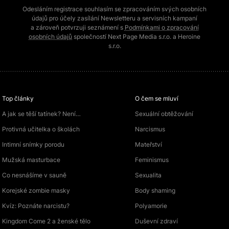
Odesláním registrace souhlasím se zpracováním svých osobních
údajů pro účely zasílání Newsletteru a servisních kampaní
a zároveň potvrzuji seznámení s
Podmínkami o zpracování
osobních údajů
společností Next Page Media s.r.o. a Heroine
s.r.o.
Top články
O čem se mluví
A jak se těší tatínek? Není…
Sexuální obtěžování
Protivná učitelka o školách
Narcismus
Intimní snímky porodu
Mateřství
Mužská masturbace
Feminismus
Co nesnášíme v sauně
Sexualita
Korejské zombie masky
Body shaming
Kvíz: Poznáte narcistu?
Polyamorie
Kingdom Come 2 a ženské tělo
Duševní zdraví