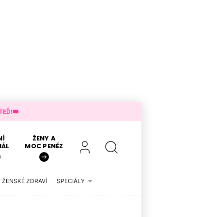
EĎ!🎟️
NÍ
ŽENY A
IÁL
MOC PENĚZ
ŽENSKÉ ZDRAVÍ
SPECIÁLY