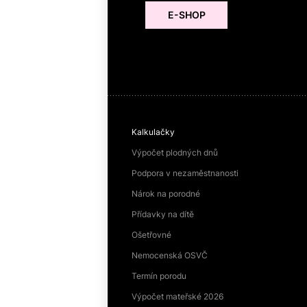
E-SHOP
Kalkulačky
Výpočet plodných dnů
Podpora v nezaměstnanosti
Nárok na porodné
Přídavky na dítě
Ošetřovné
Nemocenská OSVČ
Termín porodu
Výpočet mateřské 2026