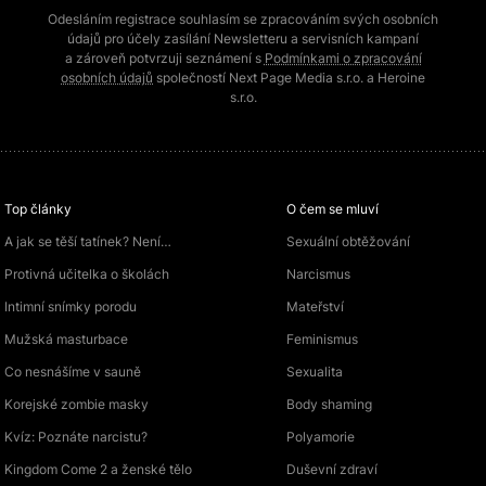
Odesláním registrace souhlasím se zpracováním svých osobních
údajů pro účely zasílání Newsletteru a servisních kampaní
a zároveň potvrzuji seznámení s
Podmínkami o zpracování
osobních údajů
společností Next Page Media s.r.o. a Heroine
s.r.o.
Top články
O čem se mluví
A jak se těší tatínek? Není…
Sexuální obtěžování
Protivná učitelka o školách
Narcismus
Intimní snímky porodu
Mateřství
Mužská masturbace
Feminismus
Co nesnášíme v sauně
Sexualita
Korejské zombie masky
Body shaming
Kvíz: Poznáte narcistu?
Polyamorie
Kingdom Come 2 a ženské tělo
Duševní zdraví