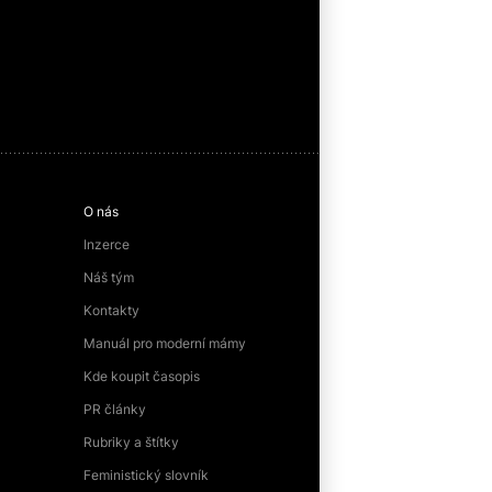
O nás
Inzerce
Náš tým
Kontakty
Manuál pro moderní mámy
Kde koupit časopis
PR články
Rubriky a štítky
Feministický slovník