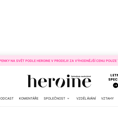
ENKY NA SVĚT PODLE HEROINE V PRODEJI! ZA VÝHODNĚJŠÍ CENU POUZE T
LET
SPEC
PODCAST
KOMENTÁŘE
SPOLEČNOST
VZDĚLÁVÁNÍ
VZTAHY