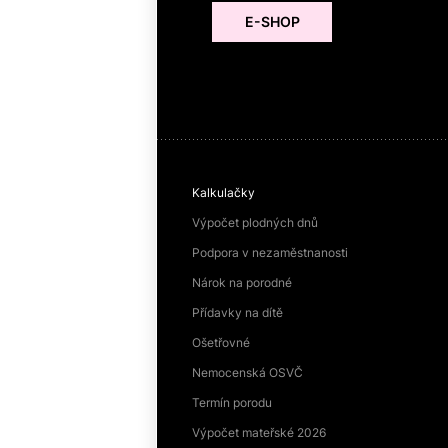
E-SHOP
Kalkulačky
Výpočet plodných dnů
Podpora v nezaměstnanosti
Nárok na porodné
Přídavky na dítě
Ošetřovné
Nemocenská OSVČ
Termín porodu
Výpočet mateřské 2026