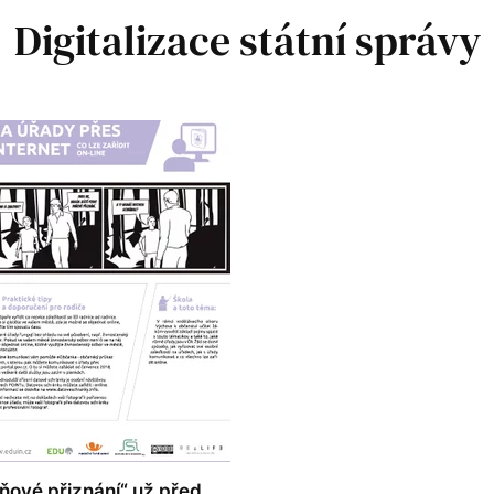
Digitalizace státní správy
ňové přiznání“ už před