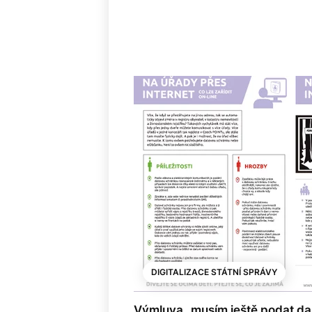
DIGITALIZACE STÁTNÍ SPRÁVY
Výmluva „musím ještě podat da