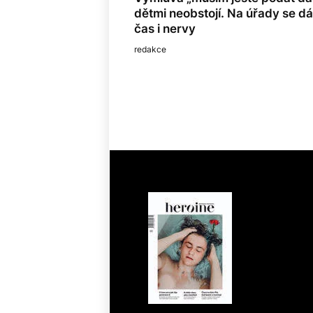
dětmi neobstojí. Na úřady se dá j
čas i nervy
redakce