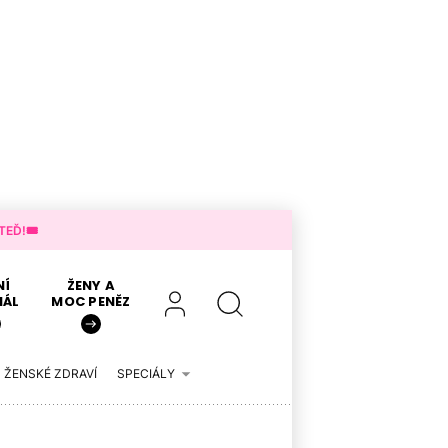
EĎ!🎟️
NÍ
ŽENY A
IÁL
MOC PENĚZ
ŽENSKÉ ZDRAVÍ
SPECIÁLY