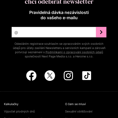
chci odebírat newsletter
Pravidelná dávka nezávislosti
do vašeho e‑mailu
Odesláním registrace souhlasím se zpracováním svých osobních
údajů pro účely zasílání Newsletteru a servisních kampaní a zároveň
potvrzuji seznámení s
Podmínkami o zpracování osobních údajů
společností Next Page Media s.r.o. a Heroine s.r.o.
Kalkulačky
O čem se mluví
Výpočet plodných dnů
Sexuální obtěžování