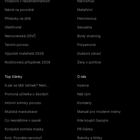
Podpora v nezaměstnanosti
Narcismus
Nárok na porodné
Mateřství
Přídavky na dítě
Feminismus
Ošetřovné
Sexualita
Nemocenská OSVČ
Body shaming
Termín porodu
Polyamorie
Výpočet mateřské 2026
Duševní zdraví
Rodičovský příspěvek 2026
Ženy v politice
Top články
O nás
A jak se těší tatínek? Není…
Inzerce
Protivná učitelka o školách
Náš tým
Intimní snímky porodu
Kontakty
Mužská masturbace
Manuál pro moderní mámy
Co nesnášíme v sauně
Kde koupit časopis
Korejské zombie masky
PR články
Kvíz: Poznáte narcistu?
Rubriky a štítky