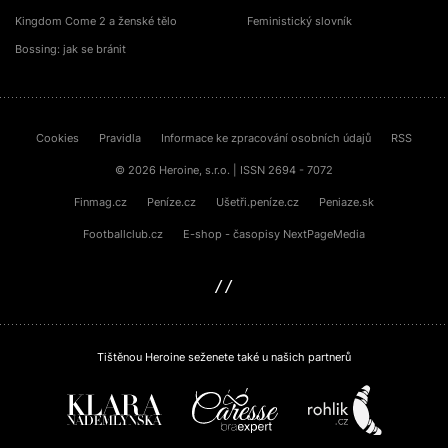
Kingdom Come 2 a ženské tělo
Feministický slovník
Bossing: jak se bránit
Cookies
Pravidla
Informace ke zpracování osobních údajů
RSS
© 2026 Heroine, s.r.o. | ISSN 2694 - 7072
Finmag.cz
Peníze.cz
Ušetři.peníze.cz
Peniaze.sk
Footballclub.cz
E-shop - časopisy NextPageMedia
sinfin.digital
Tištěnou Heroine seženete také u našich partnerů