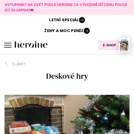
VSTUPENKY NA SVĚT PODLE HEROINE ZA VÝHODNĚJŠÍ CENU POUZE
DO 20.SRPNA!🎟️
LETNÍ
SPECIÁL
ŽENY A
MOC PENĚZ
E-SHOP
ČLÁNKY
Deskové hry