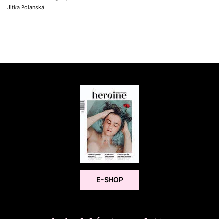
Jitka Polanská
E-SHOP