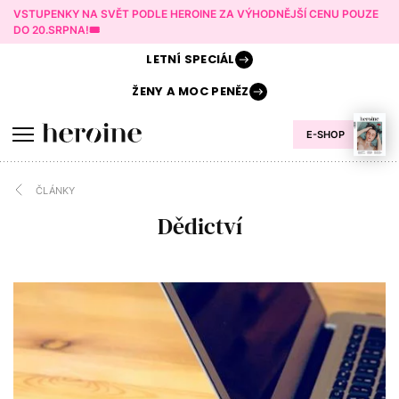
VSTUPENKY NA SVĚT PODLE HEROINE ZA VÝHODNĚJŠÍ CENU POUZE
DO 20.SRPNA!🎟️
LETNÍ
SPECIÁL
ŽENY A
MOC PENĚZ
E-SHOP
ČLÁNKY
Dědictví