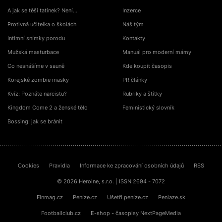
A jak se těší tatínek? Není…
Inzerce
Protivná učitelka o školách
Náš tým
Intimní snímky porodu
Kontakty
Mužská masturbace
Manuál pro moderní mámy
Co nesnášíme v sauně
Kde koupit časopis
Korejské zombie masky
PR články
Kvíz: Poznáte narcistu?
Rubriky a štítky
Kingdom Come 2 a ženské tělo
Feministický slovník
Bossing: jak se bránit
Cookies
Pravidla
Informace ke zpracování osobních údajů
RSS
© 2026 Heroine, s.r.o. | ISSN 2694 - 7072
Finmag.cz
Peníze.cz
Ušetři.peníze.cz
Peniaze.sk
Footballclub.cz
E-shop - časopisy NextPageMedia