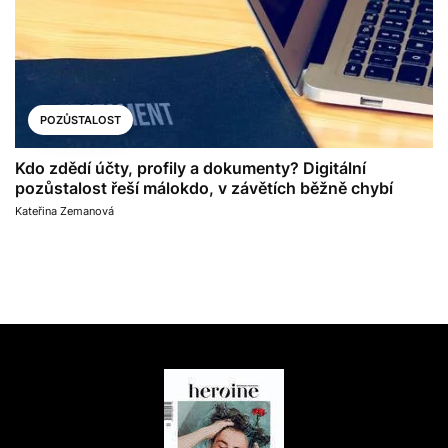
POZŮSTALOST
Kdo zdědí účty, profily a dokumenty? Digitální
pozůstalost řeší málokdo, v závětích běžně chybí
Kateřina Zemanová