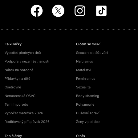
Kalkulačky
O čem se mluví
Výpočet plodných dnů
Sexuální obtěžování
Podpora v nezaměstnanosti
Narcismus
Nárok na porodné
Mateřství
Přídavky na dítě
Feminismus
Ošetřovné
Sexualita
Nemocenská OSVČ
Body shaming
Termín porodu
Polyamorie
Výpočet mateřské 2026
Duševní zdraví
Rodičovský příspěvek 2026
Ženy v politice
Top články
O nás