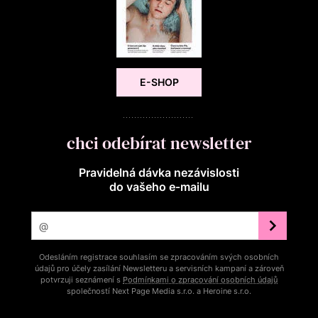
E-SHOP
chci odebírat newsletter
Pravidelná dávka nezávislosti
do vašeho e‑mailu
Odesláním registrace souhlasím se zpracováním svých osobních
údajů pro účely zasílání Newsletteru a servisních kampaní a zároveň
potvrzuji seznámení s
Podmínkami o zpracování osobních údajů
společností Next Page Media s.r.o. a Heroine s.r.o.