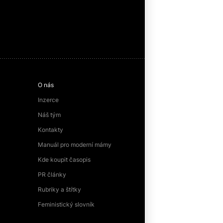
O nás
Inzerce
Náš tým
Kontakty
Manuál pro moderní mámy
Kde koupit časopis
PR články
Rubriky a štítky
Feministický slovník