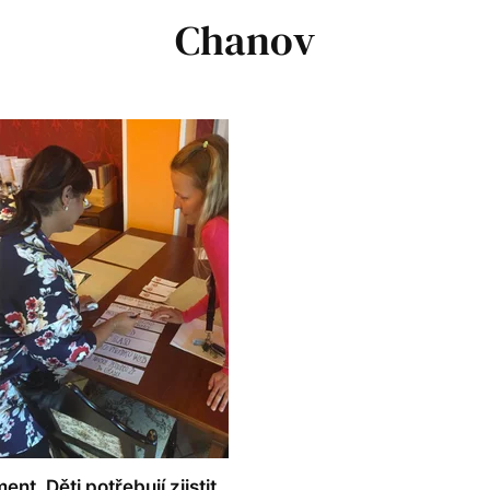
Chanov
t. Děti potřebují zjistit,