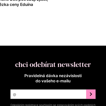
tězka ceny Eduína
chci odebírat newsletter
Pravidelná dávka nezávislosti
do vašeho e‑mailu
Odesláním registrace souhlasím se zpracováním svých osobních