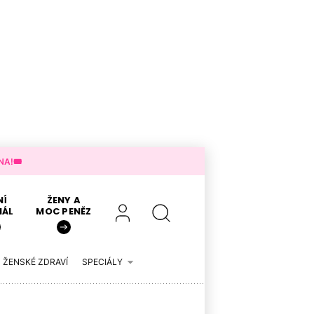
A!🎟️
NÍ
ŽENY A
IÁL
MOC PENĚZ
ŽENSKÉ ZDRAVÍ
SPECIÁLY