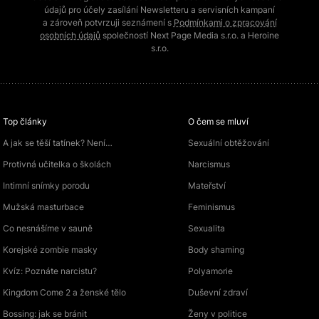
údajů pro účely zasílání Newsletteru a servisních kampaní
a zároveň potvrzuji seznámení s
Podmínkami o zpracování
osobních údajů
společností Next Page Media s.r.o. a Heroine
s.r.o.
Top články
O čem se mluví
A jak se těší tatínek? Není…
Sexuální obtěžování
Protivná učitelka o školách
Narcismus
Intimní snímky porodu
Mateřství
Mužská masturbace
Feminismus
Co nesnášíme v sauně
Sexualita
Korejské zombie masky
Body shaming
Kvíz: Poznáte narcistu?
Polyamorie
Kingdom Come 2 a ženské tělo
Duševní zdraví
Bossing: jak se bránit
Ženy v politice