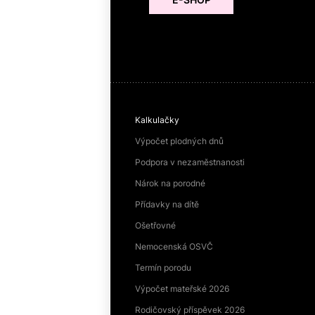
Kalkulačky
Výpočet plodných dnů
Podpora v nezaměstnanosti
Nárok na porodné
Přídavky na dítě
Ošetřovné
Nemocenská OSVČ
Termín porodu
Výpočet mateřské 2026
Rodičovský příspěvek 2026