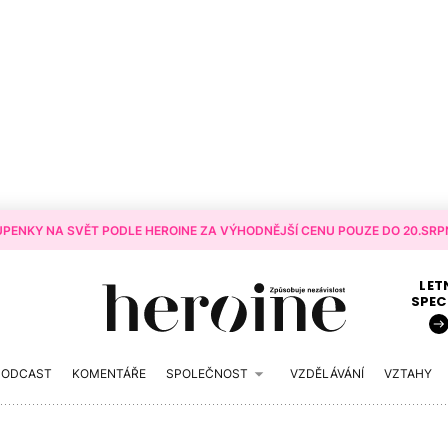
PENKY NA SVĚT PODLE HEROINE ZA VÝHODNĚJŠÍ CENU POUZE DO 20.SRPN
LET
SPEC
PODCAST
KOMENTÁŘE
SPOLEČNOST
VZDĚLÁVÁNÍ
VZTAHY