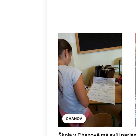
CHANOV
Škola v Chanově má svůj parlamen