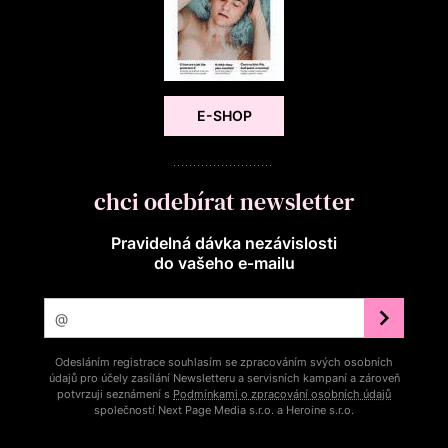
E-SHOP
chci odebírat newsletter
Pravidelná dávka nezávislosti
do vašeho e‑mailu
Odesláním registrace souhlasím se zpracováním svých osobních
údajů pro účely zasílání Newsletteru a servisních kampaní a zároveň
potvrzuji seznámení s
Podmínkami o zpracování osobních údajů
společností Next Page Media s.r.o. a Heroine s.r.o.