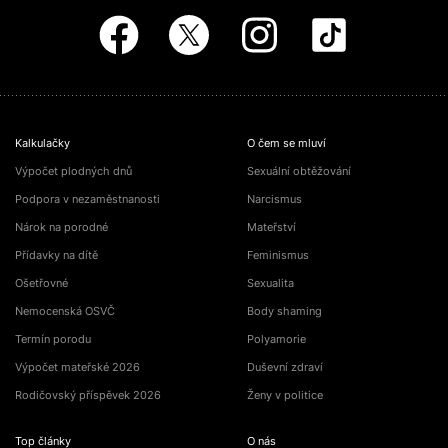
Kalkulačky
O čem se mluví
Výpočet plodných dnů
Sexuální obtěžování
Podpora v nezaměstnanosti
Narcismus
Nárok na porodné
Mateřství
Přídavky na dítě
Feminismus
Ošetřovné
Sexualita
Nemocenská OSVČ
Body shaming
Termín porodu
Polyamorie
Výpočet mateřské 2026
Duševní zdraví
Rodičovský příspěvek 2026
Ženy v politice
Top články
O nás