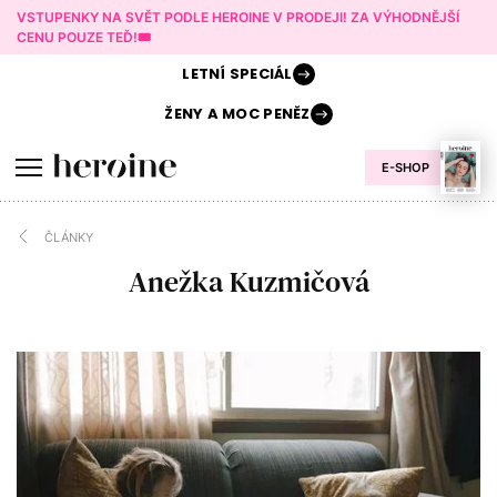
VSTUPENKY NA SVĚT PODLE HEROINE V PRODEJI! ZA VÝHODNĚJŠÍ
CENU POUZE TEĎ!🎟️
LETNÍ
SPECIÁL
ŽENY A
MOC PENĚZ
E-SHOP
ČLÁNKY
Anežka Kuzmičová