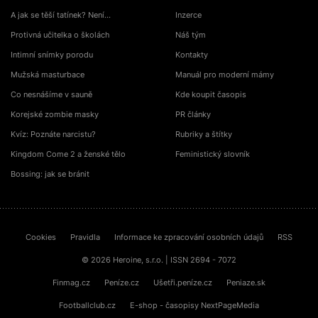
A jak se těší tatínek? Není…
Inzerce
Protivná učitelka o školách
Náš tým
Intimní snímky porodu
Kontakty
Mužská masturbace
Manuál pro moderní mámy
Co nesnášíme v sauně
Kde koupit časopis
Korejské zombie masky
PR články
Kvíz: Poznáte narcistu?
Rubriky a štítky
Kingdom Come 2 a ženské tělo
Feministický slovník
Bossing: jak se bránit
Cookies
Pravidla
Informace ke zpracování osobních údajů
RSS
© 2026 Heroine, s.r.o. | ISSN 2694 - 7072
Finmag.cz
Peníze.cz
Ušetři.peníze.cz
Peniaze.sk
Footballclub.cz
E-shop - časopisy NextPageMedia