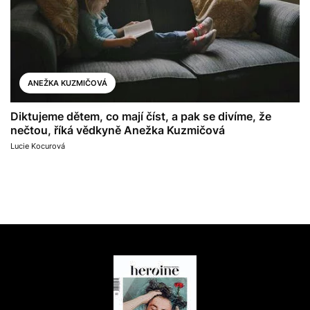
ANEŽKA KUZMIČOVÁ
Diktujeme dětem, co mají číst, a pak se divíme, že
nečtou, říká vědkyně Anežka Kuzmičová
Lucie Kocurová